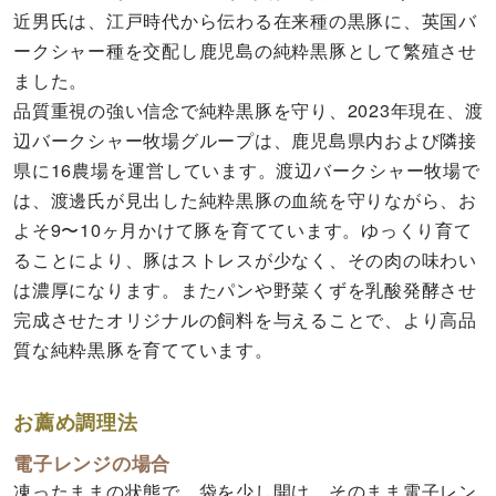
近男氏は、江戸時代から伝わる在来種の黒豚に、英国バ
ークシャー種を交配し鹿児島の純粋黒豚として繁殖させ
ました。
品質重視の強い信念で純粋黒豚を守り、2023年現在、渡
辺バークシャー牧場グループは、鹿児島県内および隣接
県に16農場を運営しています。渡辺バークシャー牧場で
は、渡邊氏が見出した純粋黒豚の血統を守りながら、お
よそ9〜10ヶ月かけて豚を育てています。ゆっくり育て
ることにより、豚はストレスが少なく、その肉の味わい
は濃厚になります。またパンや野菜くずを乳酸発酵させ
完成させたオリジナルの飼料を与えることで、より高品
質な純粋黒豚を育てています。
お薦め調理法
電子レンジの場合
凍ったままの状態で、袋を少し開け、そのまま電子レン