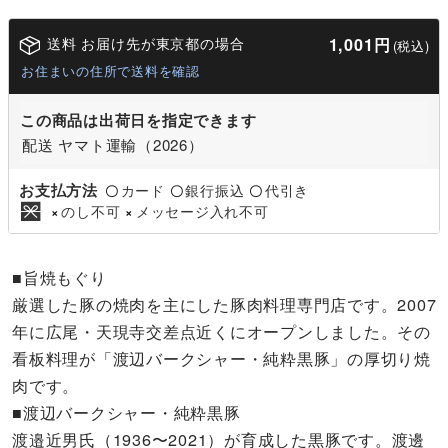
送料 お届け先が東京都の場合
1,001円
(税込)
お住まいの住所で送料を確認
この商品は出荷日を指定できます
配送 ヤマト運輸（2026）
お支払方法
カード
銀行振込
代引き
〇
〇
〇
のし不可
メッセージ入れ不可
×
×
■旨焼もぐり
厳選した豚の焼肉を主にした豚肉料理専門店です。2007
年に広尾・天現寺交差点近くにオープンしました。その
看板料理が「渡辺バークシャー・純粋黒豚」の厚切り焼
肉です。
■渡辺バークシャー・純粋黒豚
渡邉近男氏（1936〜2021）が育成した黒豚です。渡邊