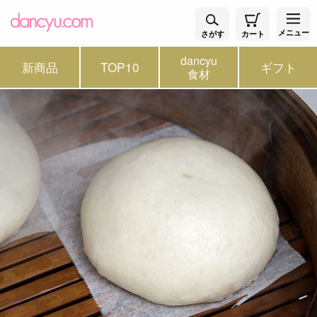
メニュー
さがす
カート
dancyu
新商品
TOP10
ギフト
食材