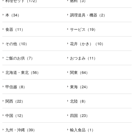
料理セット（172）
燃料（3）
本（34）
調理道具・機器（2）
食器（11）
サービス（19）
その他（10）
花卉（かき）（10）
ご飯のお供（7）
おつまみ（11）
北海道・東北（56）
関東（64）
甲信越（8）
東海（24）
関西（22）
北陸（8）
中国（12）
四国（23）
九州・沖縄（39）
輸入食品（1）