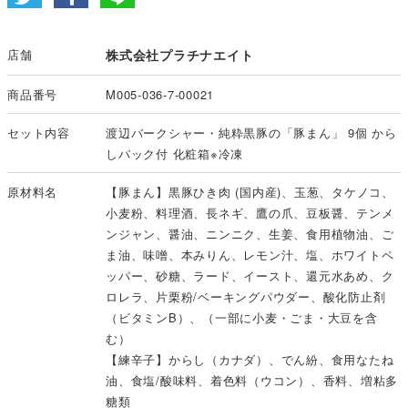
店舗
株式会社プラチナエイト
商品番号
M005-036-7-00021
セット内容
渡辺バークシャー・純粋黒豚の「豚まん」 9個 から
しパック付 化粧箱※冷凍
原材料名
【豚まん】黒豚ひき肉 (国内産)、玉葱、タケノコ、
小麦粉、料理酒、長ネギ、鷹の爪、豆板醤、テンメ
ンジャン、醤油、ニンニク、生姜、食用植物油、ご
ま油、味噌、本みりん、レモン汁、塩、ホワイトペ
ッパー、砂糖、ラード、イースト、還元水あめ、ク
ロレラ、片栗粉/ベーキングパウダー、酸化防止剤
（ビタミンB）、（一部に小麦・ごま・大豆を含
む）
【練辛子】からし（カナダ）、でん紛、食用なたね
油、食塩/酸味料、着色料（ウコン）、香料、増粘多
糖類