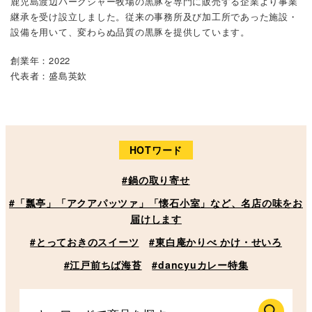
鹿児島渡辺バークシャー牧場の黒豚を専門に販売する企業より事業
継承を受け設立しました。従来の事務所及び加工所であった施設・
設備を用いて、変わらぬ品質の黒豚を提供しています。
創業年：2022
代表者：盛島英欽
HOTワード
#鍋の取り寄せ
#「瓢亭」「アクアパッツァ」「懐石小室」など、名店の味をお
届けします
#とっておきのスイーツ
#東白庵かりべ かけ・せいろ
#江戸前ちば海苔
#dancyuカレー特集