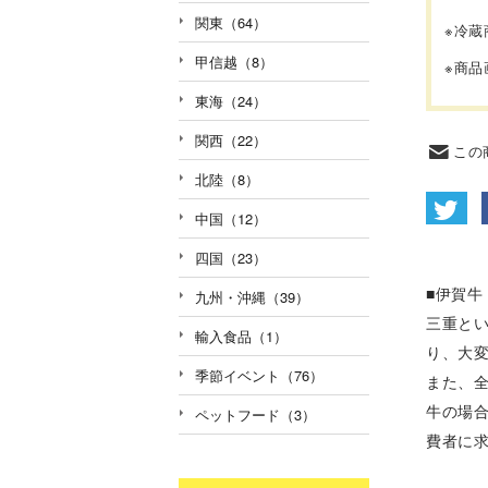
関東（64）
※冷
甲信越（8）
※商
東海（24）
関西（22）
この
北陸（8）
中国（12）
四国（23）
■伊賀牛
九州・沖縄（39）
三重と
輸入食品（1）
り、大
季節イベント（76）
また、
牛の場
ペットフード（3）
費者に