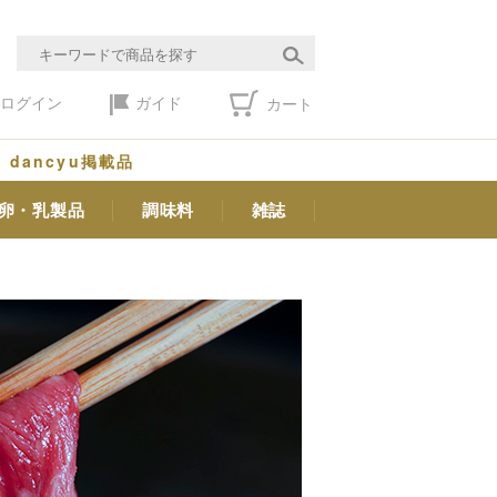
ログイン
ガイド
カート
dancyu掲載品
卵・乳製品
調味料
雑誌