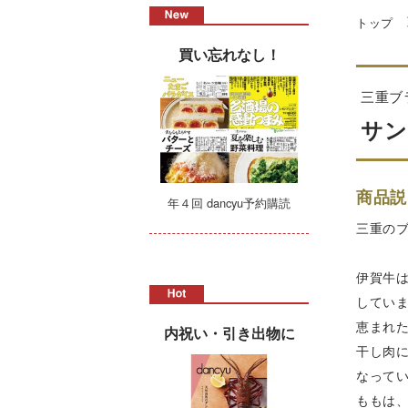
トップ
買い忘れなし！
三重ブ
サン
商品説
年４回 dancyu予約購読
三重の
伊賀牛
してい
恵まれ
内祝い・引き出物に
干し肉
なって
ももは