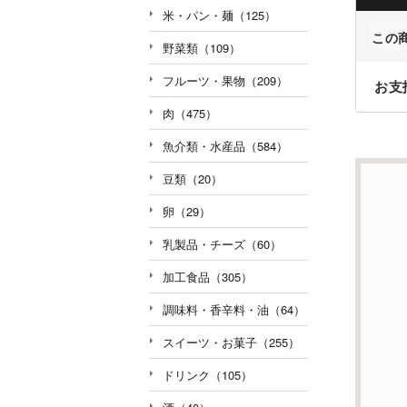
米・パン・麺（125）
この
野菜類（109）
フルーツ・果物（209）
お支
肉（475）
魚介類・水産品（584）
豆類（20）
卵（29）
乳製品・チーズ（60）
加工食品（305）
調味料・香辛料・油（64）
スイーツ・お菓子（255）
ドリンク（105）