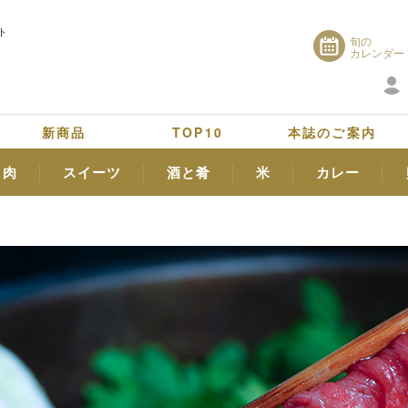
ト
旬の
カレンダー
新商品
TOP10
本誌のご案内
肉
スイーツ
酒と肴
米
カレー