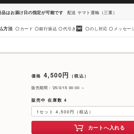
商品はお届け日の指定が可能です
配送 ヤマト運輸（三重）
払方法
カード
銀行振込
代引き
のし対応
メッセー
〇
〇
〇
〇
〇
4,500円
価格
（税込）
販売期間：'25/3/15 00:00 ～
販売中 在庫数 4
カートへ入れる