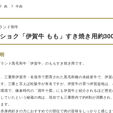
肉
牛肉
ランド和牛
ショク「伊賀牛 もも」すき焼き用約300
明
ブランド黒毛和牛「伊賀牛」のももすき焼き用です。
は、三重県伊賀市・名張市で肥育された黒毛和種の未経産牛で、伊賀
ます。三重と言えば松阪牛が有名ですが、伊賀牛の育つ伊賀盆地は、
た環境で、鎌倉時代の「国牛十図」にも伊賀牛と紹介されるほど歴史
にしていたという秘蔵の肉は、現在でも三重県内で約8割が消費され
います。
、赤身肉好きの方におすすめでの部位で肉の旨味をしっかりと感じま