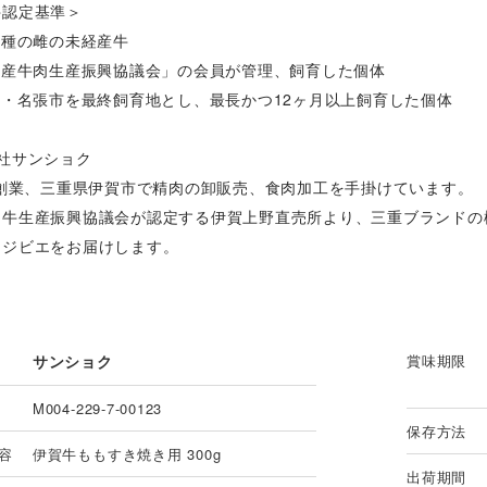
牛認定基準＞
和種の雌の未経産牛
賀産牛肉生産振興協議会」の会員が管理、飼育した個体
市・名張市を最終飼育地とし、最長かつ12ヶ月以上飼育した個体
社サンショク
年創業、三重県伊賀市で精肉の卸販売、食肉加工を手掛けています。
肉牛生産振興協議会が認定する伊賀上野直売所より、三重ブランドの
えジビエをお届けします。
サンショク
賞味期限
M004-229-7-00123
保存方法
容
伊賀牛ももすき焼き用 300g
出荷期間