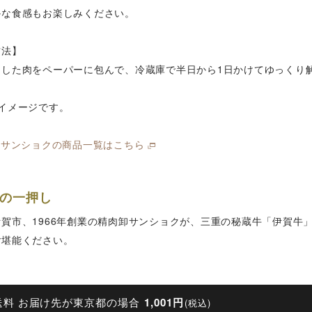
かな食感もお楽しみください。
方法】
出した肉をペーパーに包んで、冷蔵庫で半日から1日かけてゆっくり
イメージです。
 サンショクの商品一覧はこちら
の一押し
伊賀市、1966年創業の精肉卸サンショクが、三重の秘蔵牛「伊賀牛
ご堪能ください。
送料 お届け先が東京都の場合
1,001円
(税込)