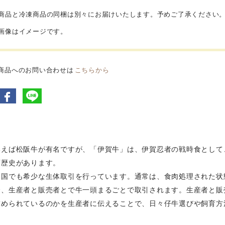
蔵商品と冷凍商品の同梱は別々にお届けいたします。予めご了承ください
品画像はイメージです。
商品へのお問い合わせは
こちらから
いえば松阪牛が有名ですが、「伊賀牛」は、伊賀忍者の戦時食として
変歴史があります。
全国でも希少な生体取引を行っています。通常は、食肉処理された状
合、生産者と販売者とで牛一頭まるごとで取引されます。生産者と販
求められているのかを生産者に伝えることで、日々仔牛選びや飼育方