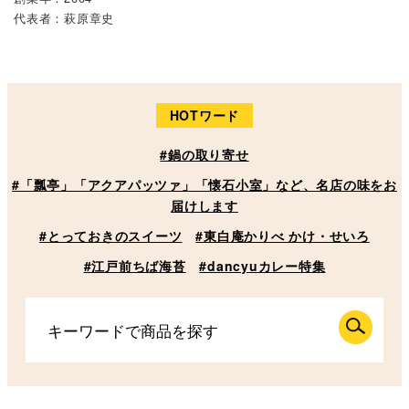
代表者：萩原章史
HOTワード
#鍋の取り寄せ
#「瓢亭」「アクアパッツァ」「懐石小室」など、名店の味をお
届けします
#とっておきのスイーツ
#東白庵かりべ かけ・せいろ
#江戸前ちば海苔
#dancyuカレー特集