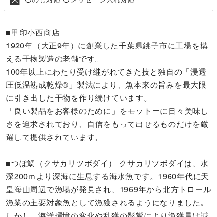
■甲印小西商店
1920年（大正9年）に創業した千葉県銚子市に工場を構
える干物製造の老舗です。
100年以上にわたり受け継がれてきた技と独自の「浸透
圧低温熟成乾燥®」製法により、魚本来の旨みを最大限
に引き出した干物を作り続けています。
「良い製品をお客様のために」をモットーに日々美味し
さを追求されており、自信をもって出せるものだけを厳
選して提供されています。
■つぼ鯛（クサカリツボダイ） クサカリツボダイは、水
深200ｍより深海に生息する海水魚です。1960年代に天
皇海山周辺で漁場が発見され、1969年から北方トロール
漁業の主要対象魚として漁獲されるようになりました。
しかし、海洋環境の変化や乱獲の影響により漁獲量は減