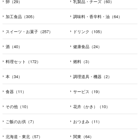
卵（29）
乳製品・チーズ（60）
加工食品（305）
調味料・香辛料・油（64）
スイーツ・お菓子（257）
ドリンク（105）
酒（40）
健康食品（24）
料理セット（172）
燃料（3）
本（34）
調理道具・機器（2）
食器（11）
サービス（19）
その他（10）
花卉（かき）（10）
ご飯のお供（7）
おつまみ（11）
北海道・東北（57）
関東（64）