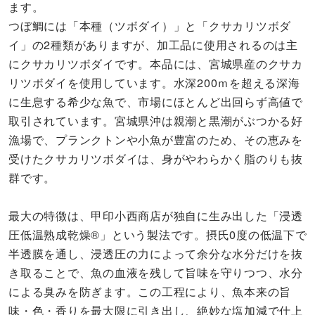
ます。
つぼ鯛には「本種（ツボダイ）」と「クサカリツボダ
イ」の2種類がありますが、加工品に使用されるのは主
にクサカリツボダイです。本品には、宮城県産のクサカ
リツボダイを使用しています。水深200ｍを超える深海
に生息する希少な魚で、市場にほとんど出回らず高値で
取引されています。宮城県沖は親潮と黒潮がぶつかる好
漁場で、プランクトンや小魚が豊富のため、その恵みを
受けたクサカリツボダイは、身がやわらかく脂のりも抜
群です。
最大の特徴は、甲印小西商店が独自に生み出した「浸透
圧低温熟成乾燥®」という製法です。摂氏0度の低温下で
半透膜を通し、浸透圧の力によって余分な水分だけを抜
き取ることで、魚の血液を残して旨味を守りつつ、水分
による臭みを防ぎます。この工程により、魚本来の旨
味・色・香りを最大限に引き出し、絶妙な塩加減で仕上