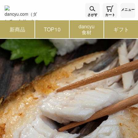
メニュー
さがす
カート
dancyu
新商品
TOP10
ギフト
食材