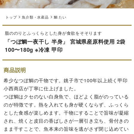
トップ
魚介類・水産品
鯛 たい
脂ののりとふっくらとした身が食欲をそそります
「つぼ鯛一夜干し 半身」 宮城県産原料使用 2袋
100〜180g ※冷凍 甲印
商品説明
希少なつぼ鯛の干物です。銚子市で100年以上続く甲印
小西商店が丁寧に仕上げました。
つぼ鯛はクセのない白身魚で、ほどよく脂がのっている
のが特徴です。熱を入れても身が硬くならず、ふっくら
とした食感が楽しめます。干物にすることで旨味が凝縮
され、焼くと皮目の香ばしさが一層引き立ち、骨付きの
まま干すことで、魚本来の旨味を逃がさず閉じ込めてい