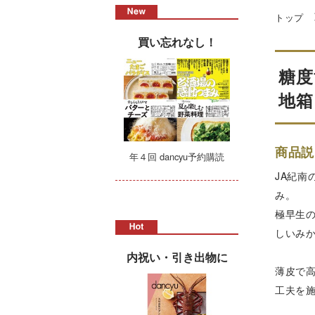
トップ
買い忘れなし！
糖度
地箱
商品説
年４回 dancyu予約購読
JA紀
み。
極早生
しいみ
内祝い・引き出物に
薄皮で
工夫を