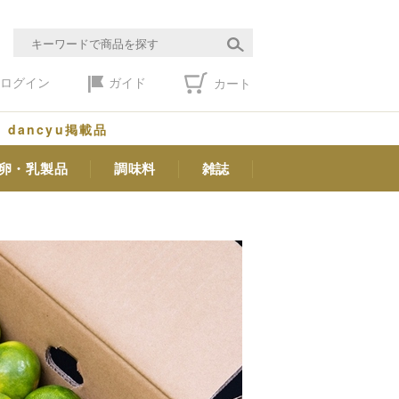
ログイン
ガイド
カート
dancyu掲載品
卵・乳製品
調味料
雑誌