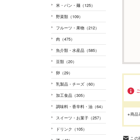
米・パン・麺（125）
野菜類（109）
フルーツ・果物（212）
肉（475）
魚介類・水産品（585）
豆類（20）
卵（29）
乳製品・チーズ（60）
加工食品（305）
調味料・香辛料・油（64）
※商
スイーツ・お菓子（257）
ドリンク（105）
この