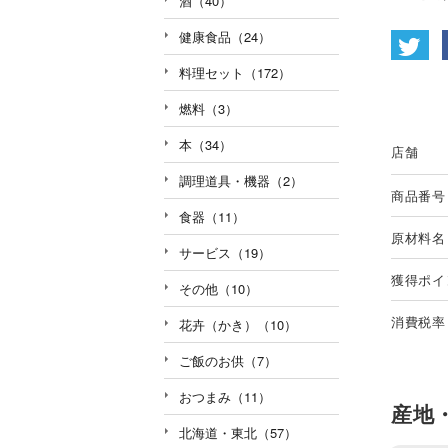
酒（40）
健康食品（24）
料理セット（172）
燃料（3）
本（34）
店舗
調理道具・機器（2）
商品番号
食器（11）
原材料名
サービス（19）
獲得ポイ
その他（10）
消費税率
花卉（かき）（10）
ご飯のお供（7）
おつまみ（11）
産地
北海道・東北（57）