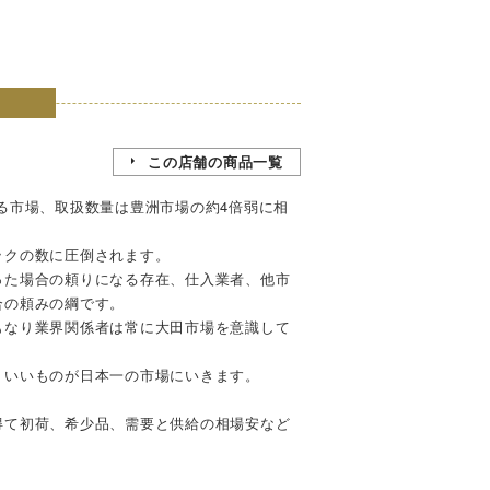
この店舗の商品一覧
る市場、取扱数量は豊洲市場の約4倍弱に相
ックの数に圧倒されます。
った場合の頼りになる存在、仕入業者、他市
合の頼みの綱です。
もなり業界関係者は常に大田市場を意識して
りいいものが日本一の市場にいきます。
得て初荷、希少品、需要と供給の相場安など