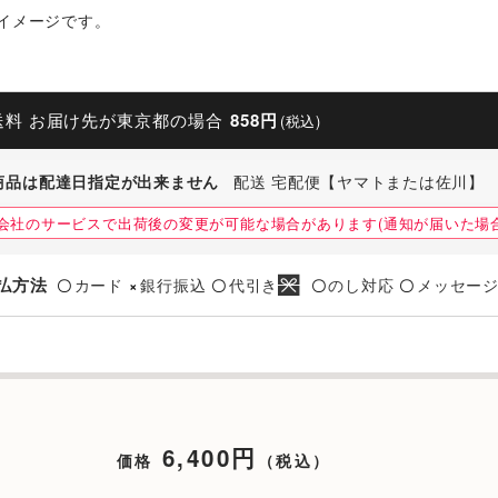
イメージです。
送料 お届け先が東京都の場合
858円
(税込)
商品は配達日指定が出来ません
配送 宅配便【ヤマトまたは佐川】
会社のサービスで出荷後の変更が可能な場合があります(通知が届いた場合
払方法
カード
銀行振込
代引き
のし対応
メッセー
〇
×
〇
〇
〇
6,400円
価格
（税込）