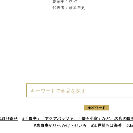
創業年：2021
代表者：萩原章史
HOTワード
の取り寄せ
#「瓢亭」「アクアパッツァ」「懐石小室」など、名店の味
#東白庵かりべ かけ・せいろ
#江戸前ちば海苔
#d