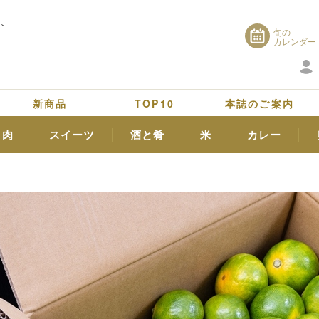
ト
旬の
カレンダー
新商品
TOP10
本誌のご案内
肉
スイーツ
酒と肴
米
カレー