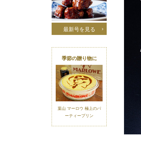
最新号を見る
季節の贈り物に
葉山 マーロウ 極上のパ
ーティープリン