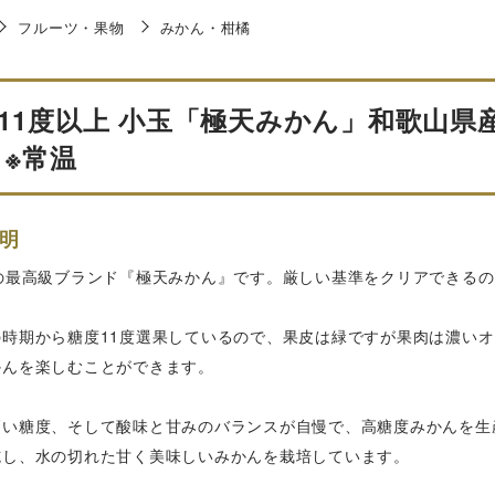
フルーツ・果物
みかん・柑橘
11度以上 小玉「極天みかん」和歌山県産 
 ※常温
明
南の最高級ブランド『極天みかん』です。厳しい基準をクリアできる
の時期から糖度11度選果しているので、果皮は緑ですが果肉は濃い
かんを楽しむことができます。
高い糖度、そして酸味と甘みのバランスが自慢で、高糖度みかんを生
施し、水の切れた甘く美味しいみかんを栽培しています。