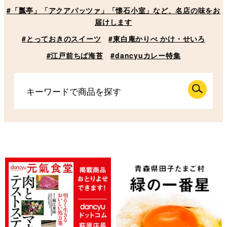
#「瓢亭」「アクアパッツァ」「懐石小室」など、名店の味をお
届けします
#とっておきのスイーツ
#東白庵かりべ かけ・せいろ
#江戸前ちば海苔
#dancyuカレー特集