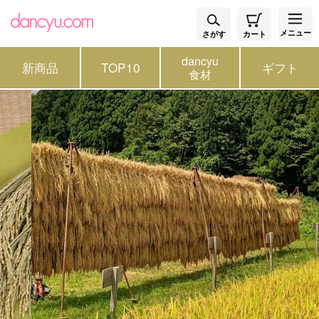
メニュー
さがす
カート
dancyu
新商品
TOP10
ギフト
食材