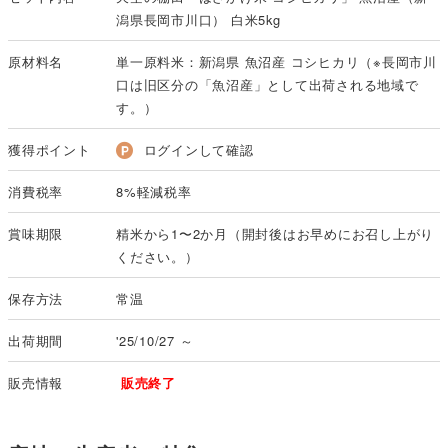
潟県長岡市川口） 白米5kg
原材料名
単一原料米：新潟県 魚沼産 コシヒカリ（※長岡市川
口は旧区分の「魚沼産」として出荷される地域で
す。）
獲得ポイント
ログインして確認
消費税率
8%軽減税率
賞味期限
精米から1〜2か月（開封後はお早めにお召し上がり
ください。）
保存方法
常温
出荷期間
'25/10/27 ～
販売情報
販売終了