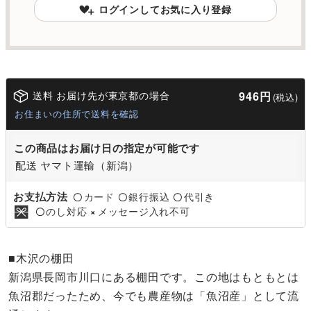
ログインしてお気に入り登録
送料 お届け先が東京都の場合
946円
(税込)
お住まいの住所で送料を確認
この商品はお届け日の指定が可能です
配送 ヤマト運輸（新潟）
お支払方法
カード
銀行振込
代引き
〇
〇
〇
のし対応
メッセージ入れ不可
〇
×
■木沢の棚田
新潟県長岡市川口にある棚田です。この地はもともとは
魚沼郡だったため、今でも農産物は「魚沼産」として流