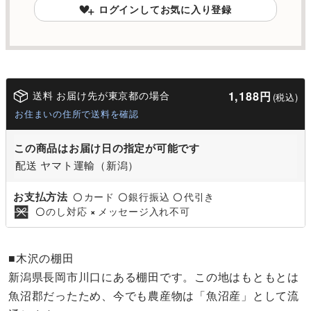
ログインしてお気に入り登録
送料 お届け先が東京都の場合
1,188円
(税込)
お住まいの住所で送料を確認
この商品はお届け日の指定が可能です
配送 ヤマト運輸（新潟）
お支払方法
カード
銀行振込
代引き
〇
〇
〇
のし対応
メッセージ入れ不可
〇
×
■木沢の棚田
新潟県長岡市川口にある棚田です。この地はもともとは
魚沼郡だったため、今でも農産物は「魚沼産」として流