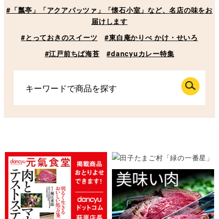
#「瓢亭」「アクアパッツァ」「懐石小室」など、名店の味をお
届けします
#とっておきのスイーツ
#東白庵かりべ かけ・せいろ
#江戸前ちば海苔
#dancyuカレー特集