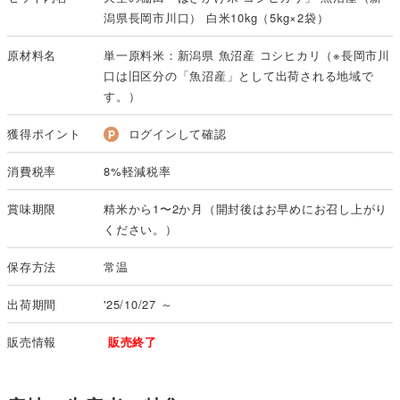
潟県長岡市川口） 白米10kg（5kg×2袋）
原材料名
単一原料米：新潟県 魚沼産 コシヒカリ（※長岡市川
口は旧区分の「魚沼産」として出荷される地域で
す。）
獲得ポイント
ログインして確認
消費税率
8%軽減税率
賞味期限
精米から1〜2か月（開封後はお早めにお召し上がり
ください。）
保存方法
常温
出荷期間
'25/10/27 ～
販売情報
販売終了