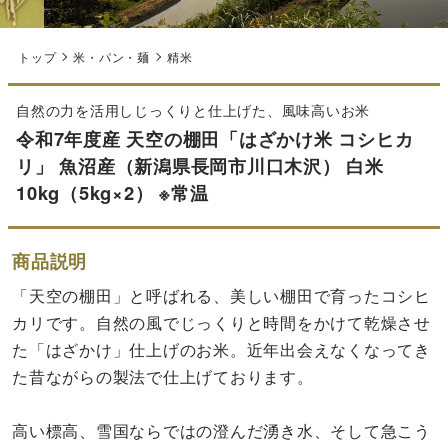
トップ
米・パン・麺
精米
自然の力を活用しじっくりと仕上げた、風味高いお米
令和7年度産 天空の棚田「はざかけ米 コシヒカ
リ」 魚沼産（新潟県長岡市川口木沢） 白米
10kg（5kg×2） ※常温
商品説明
「天空の棚田」と呼ばれる、美しい棚田で育ったコシヒ
カリです。自然の風でじっくりと時間をかけて乾燥させ
た「はざかけ」仕上げのお米。近年出会えなくなってき
た昔ながらの製法で仕上げております。
高い標高、雪国ならではの澄んだ湧き水、そして急こう