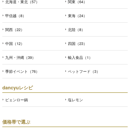
北海道・東北（57）
関東（64）
甲信越（8）
東海（24）
関西（22）
北陸（8）
中国（12）
四国（23）
九州・沖縄（39）
輸入食品（1）
季節イベント（76）
ペットフード（3）
dancyuレシピ
ピェンロー鍋
塩レモン
価格帯で選ぶ