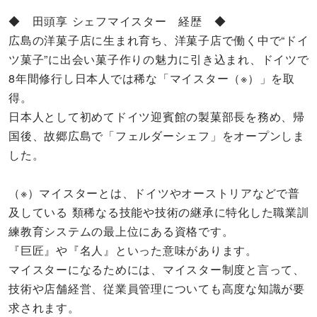
◆ 田頭享 シェフマイスター 経歴 ◆
広島の洋菓子店に生まれ育ち、洋菓子店で働く中で“ドイ
ツ菓子”に出会い菓子作りの魅力に引き込まれ、ドイツで
8年間修行し日本人では稀な「マイスター（※）」を取
得。
日本人として初めてドイツ迎賓館の製菓部長を務め、帰
国後、故郷広島で「フェルダーシェフ」をオープンしま
した。
（※）マイスターとは、ドイツやオーストリアなどで普
及している 類稀なる技能や技術の継承に特化した職業訓
練教育システムの最上位にある資格です。
『巨匠』や『名人』といった意味があります。
マイスターになるためには、マイスター制度と言って、
技術や店舗経営、従業員管理についても高度な知識が要
求されます。