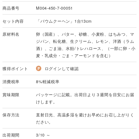
商品番号
M004-450-7-00051
セット内容
「バウムクーヘン」1台13cm
原材料名
卵（国産）、バター、砂糖、小麦粉、はちみつ、マ
ジパン、転化糖、生クリーム、レモン、洋酒（ラム
酒）、ごま油、水飴/トレハロース、（一部に卵・小
麦・乳成分・ごま・アーモンドを含む）
獲得ポイント
ログインして確認
消費税率
8%軽減税率
賞味期限
パッケージに記載。出荷日より３週間を目安にお届
けします。
保存方法
直射日光、高温多湿を避けお早めにお召し上がりく
ださい。
出荷期間
3/10 ～