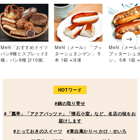
Mehl「おすすめドイツ
Mehl（メール）「ブッ
Mehl（メー
パン8種とスプレッド2
ターシュタンゲン」 5
ブッターシュ
種」パン8種 計10個、
本 1箱 ※冷凍
ン」 5本 1箱 
スプレッド各1個 ※冷
凍
HOTワード
#鍋の取り寄せ
#「瓢亭」「アクアパッツァ」「懐石小室」など、名店の味をお
届けします
#とっておきのスイーツ
#東白庵かりべ かけ・せいろ