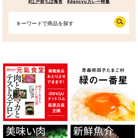
#江戸前ちば海苔
#dancyuカレー特集