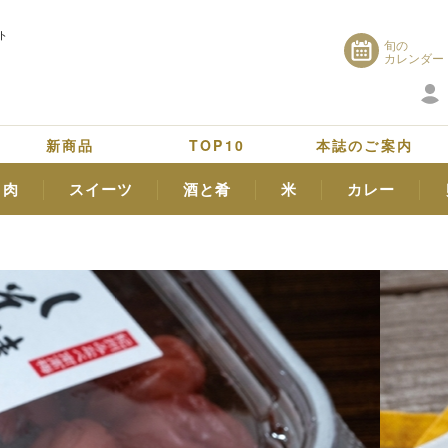
ト
旬の
カレンダー
新商品
TOP10
本誌のご案内
肉
スイーツ
酒と肴
米
カレー