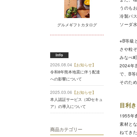
うのも
冷製パ
ソーダ
グルメギフトカタログ
※B等
さや粒
みなべ
2026.08.04
【お知らせ】
202
令和8年熊本地震に伴う配達
で、B
への影響について
そのた
2025.03.06
【お知らせ】
本人認証サービス（3Dセキュ
目利き
ア）の導入について
195
素材と
商品カテゴリー
ねてき