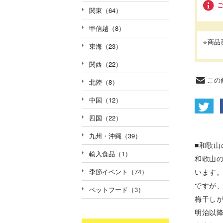
関東（64）
甲信越（8）
※商
東海（23）
関西（22）
この
北陸（8）
中国（12）
四国（22）
九州・沖縄（39）
■和歌山
輸入食品（1）
和歌山
います
季節イベント（74）
ですが
ペットフード（3）
梅干し
明治以