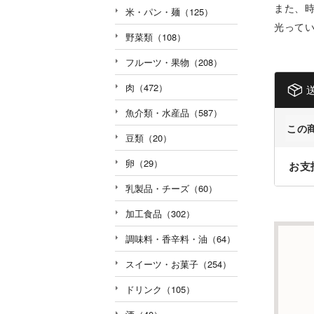
また、
米・パン・麺（125）
光って
野菜類（108）
フルーツ・果物（208）
肉（472）
魚介類・水産品（587）
この
豆類（20）
卵（29）
お支
乳製品・チーズ（60）
加工食品（302）
調味料・香辛料・油（64）
スイーツ・お菓子（254）
ドリンク（105）