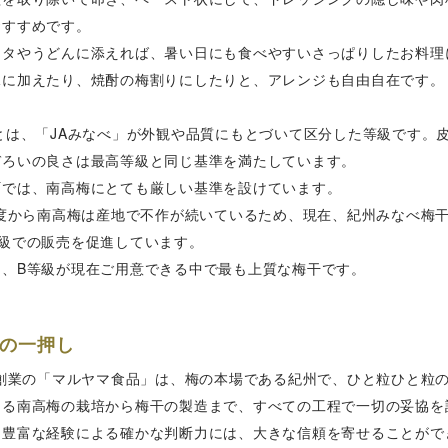
おすすめです。
スタやうどんに添えれば、暑い日にも食べやすいさっぱりしたお料理
水に加えたり、焼酎の梅割りにしたりと、アレンジも自由自在です。
級とは、「JAみなべ」が外観や品質にもとづいて区分した等級です。
ぞろいの良さは最高等級と同じ基準を満たしています。
町では、南高梅にとても厳しい基準を設けています。
4年度から南高梅は産地で不作が続いているため、現在、紀州みなべ梅
等級での販売を促進しています。
め、B等級が現在ご用意できる中で最も上質な梅干です。
の一押し
5年創業の「マルヤマ食品」は、梅の本場である紀州で、ひと粒ひと粒
なる南高梅の栽培から梅干の製造まで、すべての工程で一切の妥協を
た豊富な経験による確かな判断力には、大きな信頼を寄せることがで