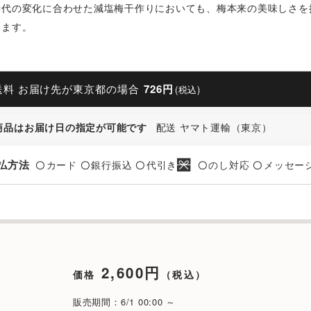
時代の変化に合わせた減塩梅干作りにおいても、梅本来の美味しさを
います。
送料 お届け先が東京都の場合
726円
(税込)
商品はお届け日の指定が可能です
配送 ヤマト運輸（東京）
払方法
カード
銀行振込
代引き
のし対応
メッセー
〇
〇
〇
〇
〇
2,600円
価格
（税込）
販売期間：6/1 00:00 ～