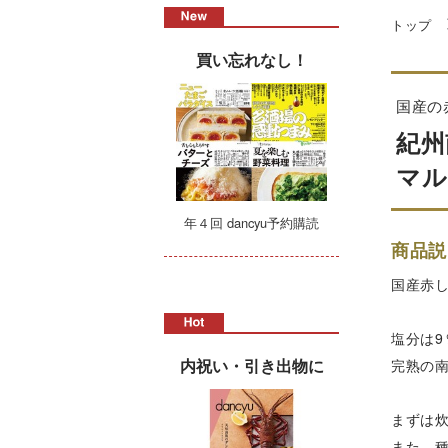
トップ
買い忘れなし！
国産の
紀州
マル
年４回 dancyu予約購読
商品説
国産赤
塩分は
内祝い・引き出物に
完熟の
まずは
また、