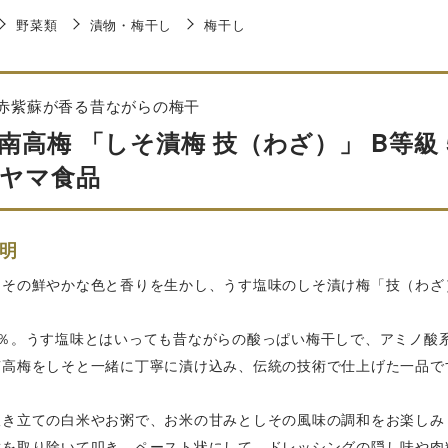
野菜類
漬物・梅干し
梅干し
赤紫蘇が香る昔ながらの梅干
南高梅 「しそ漬梅 技（わざ）」 B等級 5
ヤマ食品
明
しその鮮やかな色と香りを生かし、うす塩味のしそ漬け梅「技（わざ
9％。うす塩味とはいっても昔ながらの酸っぱい梅干しで、アミノ酸
南高梅をしそと一緒に丁寧に漬け込み、伝統の技術で仕上げた一品で
炊き立ての白米やお粥で、お米の甘みとしその風味の調和をお楽しみ
種を取り除いて叩き、ペースト状にして、ドレッシングの隠し味や肉