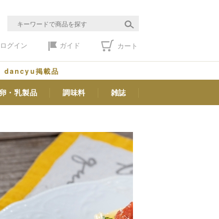
ログイン
ガイド
カート
dancyu掲載品
卵・乳製品
調味料
雑誌