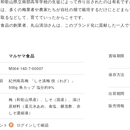
が和歌山県立南部高等学校の生徒によって作り出されたのは有名です
のは、多くの梅業者や農家たちが自社の畑で栽培するだけにとどまら
い取るなどして、育てていったからこそです。
マ食品の創業者、丸山清治さんは、このブランド化に貢献した一人で
マルヤマ食品
賞味期限
M004-163-7-00007
保存方法
容
紀州南高梅 「しそ漬梅 技（わざ）」
500g 角カップ 塩分約9%
出荷期間
梅（和歌山県産）、しそ（国産）、漬け
販売情報
原材料（還元水あめ、食塩、醸造酢、赤
しそ濃縮液）
ント
ログインして確認