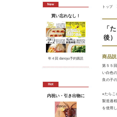
トップ
買い忘れなし！
「た
後）
商品説
年４回 dancyu予約購読
第５５
い白色
良の子
※たら
内祝い・引き出物に
製造過
を使用