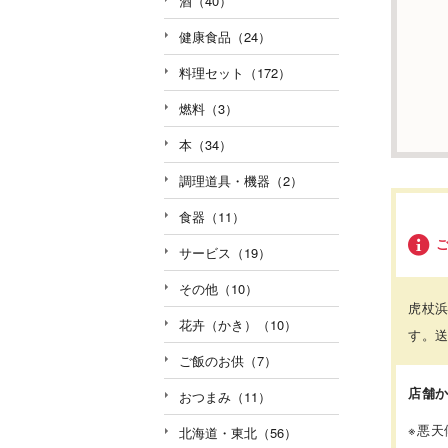
酒（40）
健康食品（24）
料理セット（172）
燃料（3）
本（34）
調理道具・機器（2）
食器（11）
サービス（19）
その他（10）
虎杖
花卉（かき）（10）
す。
ご飯のお供（7）
店舗
おつまみ（11）
※
悪天
北海道・東北（56）