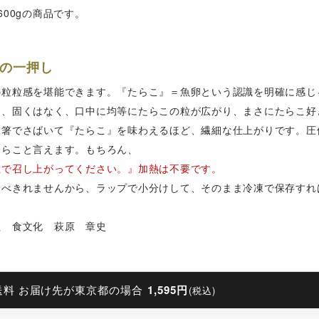
600gの商品です。
の一押し
の粒粒感を堪能できます。『たらこ』＝魚卵という認識を明確に感じ
て、固くはなく、口中に均等にたらこの粒が広がり、まさにたらこ好
、箸でさばいて『たらこ』を味わえるほど、繊細な仕上がりです。圧
たらこと言えます。もちろん、
生で召し上がってください。』加熱は不要です。
食べきれませんから、ラップで小分けして、そのまま冷凍で保存すれ
社 食文化 萩原 章史
送料 お届け先が東京都の場合
1,595円
(税込)