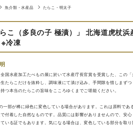
魚介類・水産品
たらこ・明太子
らこ（多良の子 極漬）」 北海道虎杖浜産 
 ※冷凍
明
回全国水産加工たべもの展に於いて水産庁長官賞を受賞した、この「多
の生たらこだけを抜粋し、調味液にて漬け込み、手間隙を惜しまずつ
の持つ本当のたらこの旨味をこころゆくまでご堪能ください。
この一部が稀に緑色に変色している場合があります。これは原料であ
程で付着した自然なものです。品質には影響がありませんので、安心
している証でもあります。気になる場合は、変色している部分を取り