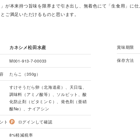
こ」が本来持つ旨味を限界まで引き出し、無着色にて「生食用」に仕
っとご満足いただけるものと思います。
カネシメ松田水産
賞味期限
保存方法
M001-913-7-00033
容
たらこ（350g）
すけそうだら卵（北海道産）、天日塩、
調味料（アミノ酸等）、ソルビット、酸
化防止剤（ビタミンＣ）、発色剤（亜硝
酸Ne）、ナイアシン
ント
ログインして確認
8%軽減税率