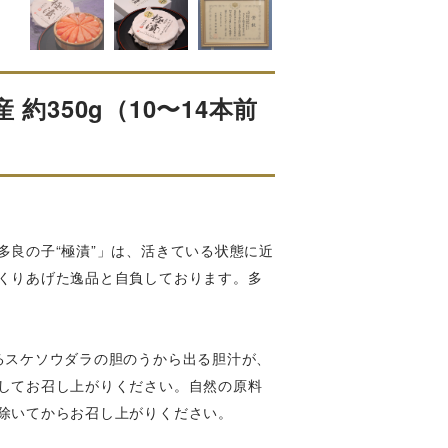
約350g（10〜14本前
良の子“極漬”」は、活きている状態に近
くりあげた逸品と自負しております。多
るスケソウダラの胆のうから出る胆汁が、
してお召し上がりください。自然の原料
除いてからお召し上がりください。