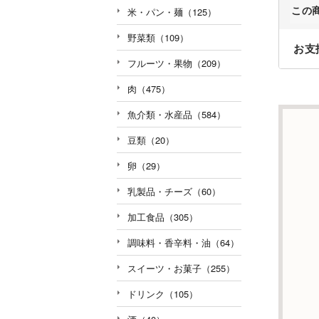
この
米・パン・麺（125）
野菜類（109）
お支
フルーツ・果物（209）
肉（475）
魚介類・水産品（584）
豆類（20）
卵（29）
乳製品・チーズ（60）
加工食品（305）
調味料・香辛料・油（64）
スイーツ・お菓子（255）
ドリンク（105）