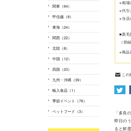
※
相場
関東（64）
※
代引
甲信越（8）
※
当店
東海（24）
■
黒毛
関西（22）
（登録
北陸（8）
※商
中国（12）
四国（23）
この
九州・沖縄（39）
輸入食品（1）
季節イベント（76）
ペットフード（3）
「多良
即日の
ると鮮