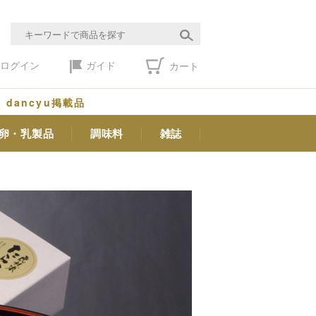
ログイン
ガイド
カート
dancyu掲載品
卵・乳製品
調味料
雑誌