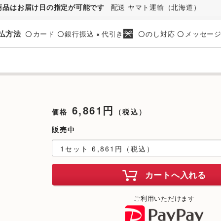
商品はお届け日の指定が可能です
配送 ヤマト運輸（北海道）
払方法
カード
銀行振込
代引き
のし対応
メッセー
〇
〇
×
〇
〇
6,861円
価格
（税込）
販売中
カートへ入れる
ご利用いただけます