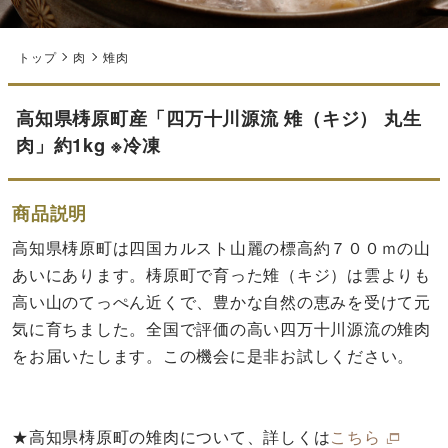
トップ
肉
雉肉
高知県梼原町産「四万十川源流 雉（キジ） 丸生
肉」約1kg ※冷凍
商品説明
高知県梼原町は四国カルスト山麗の標高約７００ｍの山
あいにあります。梼原町で育った雉（キジ）は雲よりも
高い山のてっぺん近くで、豊かな自然の恵みを受けて元
気に育ちました。全国で評価の高い四万十川源流の雉肉
をお届いたします。この機会に是非お試しください。
★高知県梼原町の雉肉について、詳しくは
こちら