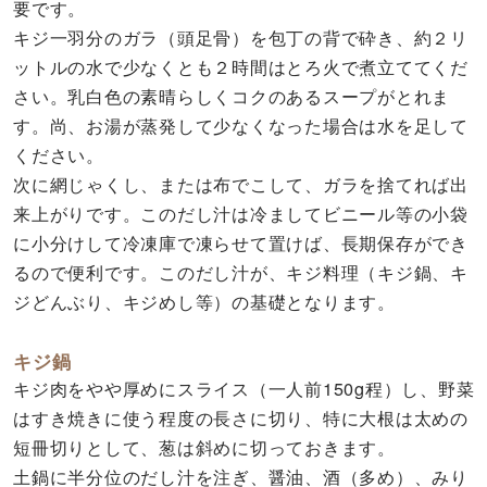
要です。
キジ一羽分のガラ（頭足骨）を包丁の背で砕き、約２リ
ットルの水で少なくとも２時間はとろ火で煮立ててくだ
さい。乳白色の素晴らしくコクのあるスープがとれま
す。尚、お湯が蒸発して少なくなった場合は水を足して
ください。
次に網じゃくし、または布でこして、ガラを捨てれば出
来上がりです。このだし汁は冷ましてビニール等の小袋
に小分けして冷凍庫で凍らせて置けば、長期保存ができ
るので便利です。このだし汁が、キジ料理（キジ鍋、キ
ジどんぶり、キジめし等）の基礎となります。
キジ鍋
キジ肉をやや厚めにスライス（一人前150g程）し、野菜
はすき焼きに使う程度の長さに切り、特に大根は太めの
短冊切りとして、葱は斜めに切っておきます。
土鍋に半分位のだし汁を注ぎ、醤油、酒（多め）、みり