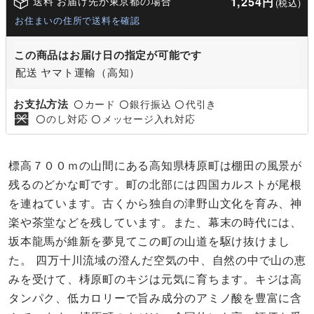
送料 お届け先が東京都の場合
1,254円
(税込)
お住まいの住所で送料を確認
この商品はお届け日の指定が可能です
配送 ヤマト運輸（高知）
お支払方法
カード
銀行振込
代引き
〇
〇
〇
のし対応
メッセージ入れ対応
〇
〇
標高７００ｍの山間にある高知県梼原町は棚田の風景が
残るのどかな町です。町の北部には四国カルストが尾根
を連ねています。古くから独自の津野山文化を育み、神
楽や茶堂などを残しています。また、幕末の時代には、
坂本龍馬が維新を夢見てこの町の山道を駆け抜けまし
た。 四万十川流域の澄んだ空気の中、自然の中で山の恵
みを受けて、梼原町のキジは元気に育ちます。キジは高
タンパク、低カロリーで旨み成分のアミノ酸を豊富に含