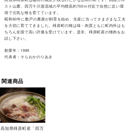
スト山麓、四万十川源流域の平均標高約700ｍ付近で自然に近い環
境で元気な雉を育てています。
昭和60年に数戸の農家が飼育を始め、生産に当ってさまざまな工夫
を大切に育ててきました。梼原町の雉は味・肉質ともに町内外はも
ちろん全国で高い評価を受けています。是非、梼原町産の雉肉をお
試し下さい。
創業年：1985
代表者：そらおかのりあき
関連商品
高知県梼原町産「四万