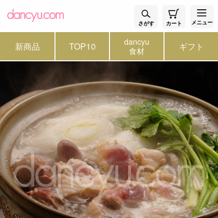
メニュー
さがす
カート
dancyu
新商品
TOP10
ギフト
食材