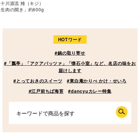
十川源流 雉（キジ）
生肉の開き」約600g
だし汁付 ※冷凍
HOTワード
#鍋の取り寄せ
#「瓢亭」「アクアパッツァ」「懐石小室」など、名店の味をお
届けします
#とっておきのスイーツ
#東白庵かりべ かけ・せいろ
#江戸前ちば海苔
#dancyuカレー特集