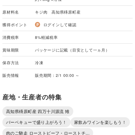
原材料名
キジ肉 高知県梼原町産
獲得ポイント
ログインして確認
消費税率
8%軽減税率
賞味期限
パッケージに記載（目安として一ヵ月）
保存方法
冷凍
販売情報
販売期間：2/1 00:00 ～
産地・生産者の特集
高知県梼原町産 四万十川源流 雉
バーベキューで盛り上がろう！
家飲みワインを楽しもう！
肉のご馳走 ローストビーフ・ローストチ...