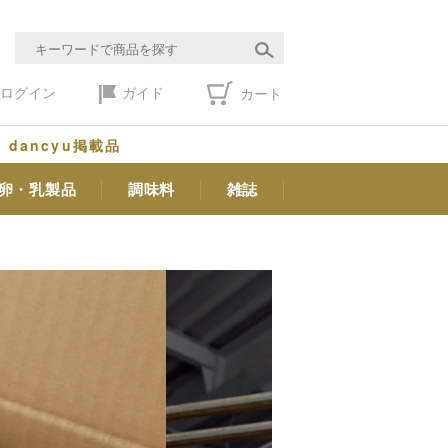
ログイン
ガイド
カート
dancyu掲載品
卵・乳製品
調味料
雑誌