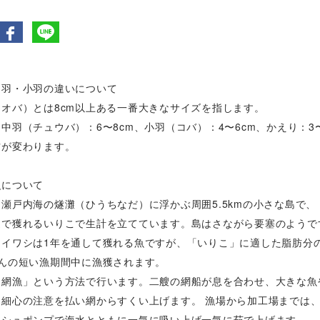
中羽・小羽の違いについて
オオバ）とは8cm以上ある一番大きなサイズを指します。
中羽（チュウバ）：6〜8cm、小羽（コバ）：4〜6cm、かえり：3
方が変わります。
漁について
瀬戸内海の燧灘（ひうちなだ）に浮かぶ周囲5.5kmの小さな島で、
辺で獲れるいりこで生計を立てています。島はさながら要塞のようで
チイワシは1年を通して獲れる魚ですが、「いりこ」に適した脂肪分
ほんの短い漁期間中に漁獲されます。
チ網漁」という方法で行います。二艘の網船が息を合わせ、大きな魚
に細心の注意を払い網からすくい上げます。 漁場から加工場までは、
ッシュポンプで海水とともに一気に吸い上げ一気に茹で上げます。