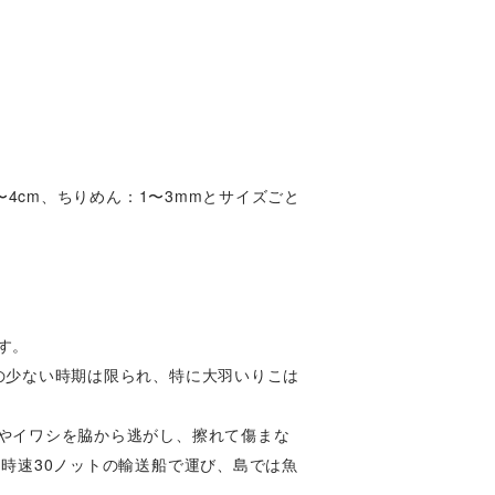
〜4cm、ちりめん：1〜3mmとサイズごと
す。
の少ない時期は限られ、特に大羽いりこは
やイワシを脇から逃がし、擦れて傷まな
時速30ノットの輸送船で運び、島では魚