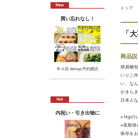
トップ
買い忘れなし！
「大
商品説
簡易梱包
年４回 dancyu予約購読
いりこ
い、な
がきら
日本人
内祝い・引き出物に
※1kg
※長期
保存を