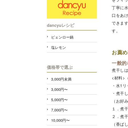
丁寧に
口をあ
できます
dancyuレシピ
す。
ピェンロー鍋
塩レモン
お薦め
一般的
価格帯で選ぶ
煮干し
<材料>
3,000円未満
・水1リ
3,000円〜
・煮干し
5,000円〜
（お好
１．煮
7,000円〜
２．煮
10,000円〜
（香ば