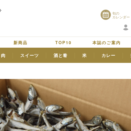
ト
旬の
カレンダー
新商品
TOP10
本誌のご案内
肉
スイーツ
酒と肴
米
カレー