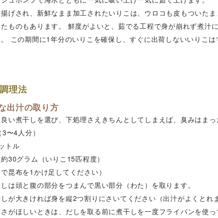
水揚げされ、新鮮なまま加工されたいりこは、ウロコも皮もついたま
けたものもあります。 鮮度がよいと、茹でる工程で身が崩れず煮汁
。 この期間に1年分のいりこを確保し、すぐに出荷しないいりこは
調理法
な出汁の取り方
は良い煮干しを選び、下処理さえきちんとしてしまえば、臭みはまっ
（3〜4人分）
ットル
約30グラム（いりこ15匹程度）
みで昆布を1かけ足してください）
干しは頭と腹の部分をつまんで黒い部分（わた）を取ります。
干しが大きければ身を縦2つ割りにさいてください（出汁がよくとれ
しさがほしいときは、だしを取る前に煮干しを一度フライパンを使っ