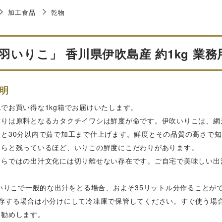
加工食品
乾物
羽いりこ」 香川県伊吹島産 約1kg 業務
明
でお買い得な1kg箱でお届けいたします。
作りは原料となるカタクチイワシは鮮度が命です。伊吹いりこは、網
んと30分以内で茹で加工まで仕上げます。鮮度とその品質の高さで知
きらと残っているほど、いりこの鮮度にこだわりがあります。
ならではの出汁文化には切り離せない存在です。ご自宅で美味しい出
のいりこで一般的な出汁をとる場合、およそ35リットル分作ることが
保存する場合は小分けにして冷凍庫で保管してください。すぐ使う場
お勧めします。