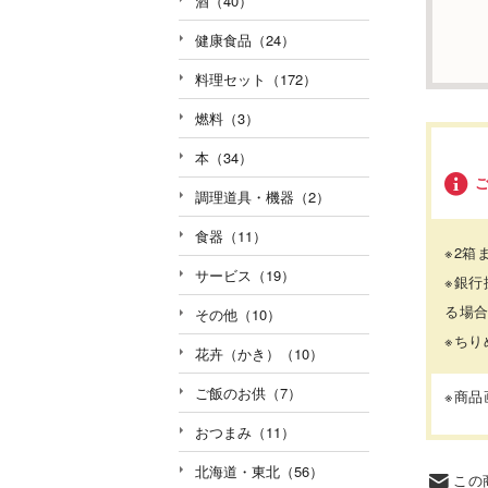
酒（40）
健康食品（24）
料理セット（172）
燃料（3）
本（34）
調理道具・機器（2）
食器（11）
※2箱
サービス（19）
※銀行
る場
その他（10）
※ち
花卉（かき）（10）
ご飯のお供（7）
※商
おつまみ（11）
北海道・東北（56）
この