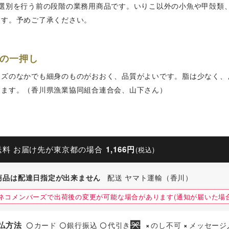
な選別を行う前の段階の業務用商品です。いりこ以外の小魚や甲殻類
ます。予めご了承ください。
の一押し
イズのなかでも細身のものがおおく、品質がよいです。脂は少なく、
けます。（香川県漁業協同組合連合会、山下さん）
送料 お届け先が東京都の場合
1,166円
(税込)
商品は配達日指定が出来ません
配送 ヤマト運輸（香川）
ネコメンバーズで出荷後の変更が可能な場合があります(通知が届いた場合
払方法
カード
銀行振込
代引き
のし不可
メッセージ
〇
〇
〇
×
×