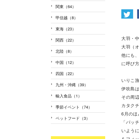
関東（64）
甲信越（8）
東海（23）
大羽・
関西（22）
大羽（
北陸（8）
他にも、
中国（12）
に呼び
四国（22）
いりこ
九州・沖縄（39）
伊吹島は
輸入食品（1）
その周
カタク
季節イベント（74）
6月の
ペットフード（3）
「パッ
いよう
をフィ