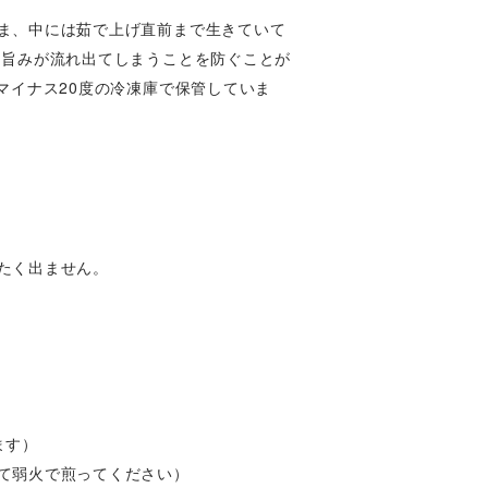
ま、中には茹で上げ直前まで生きていて
に旨みが流れ出てしまうことを防ぐことが
マイナス20度の冷凍庫で保管していま
たく出ません。
ます）
て弱火で煎ってください）