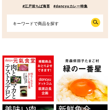
#江戸前ちば海苔
#dancyuカレー特集