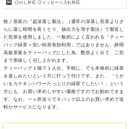
のし対応
メッセージ入れ対応
〇
〇
牧ノ原産の『超深蒸し製法』（通常の深蒸し煎茶よりさ
らに蒸し時間を長くとり、抽出力を増す製法）で製造し
た煎茶を使用しました。一般的によく言われる「ティー
バッグ緑茶＝安い粉茶有効利用」ではありません。静岡
高級茶葉をティーバッグにした為、数倍よく出て、二煎
まで美味しく召し上がれます。
ティーバッグ１個で１人分。手軽に、でも本格的に緑茶
を楽しみたいという方に打って付けです。また、「うが
いをカテキンパワーたっぷりの緑茶でしたい！」という
方にも、お買い求めしやすい価格ですのでお勧めできま
す。なお、一ヶ所送りで９パック以上のお買い求めで送
料がサービスになります。