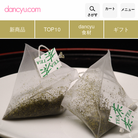
カート
メニュー
さがす
dancyu
新商品
TOP10
ギフト
食材