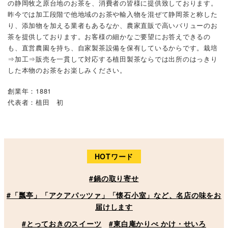
の静岡牧之原台地のお茶を、消費者の皆様に提供致しております。
昨今では加工段階で他地域のお茶や輸入物を混ぜて静岡茶と称した
り、添加物を加える業者もあるなか、農家直販で高いバリューのお
茶を提供しております。お客様の細かなご要望にお答えできるの
も、直営農園を持ち、自家製茶設備を保有しているからです。栽培
⇒加工⇒販売を一貫して対応する植田製茶ならでは出所のはっきり
した本物のお茶をお楽しみください。
創業年：1881
代表者：植田 初
HOTワード
#鍋の取り寄せ
#「瓢亭」「アクアパッツァ」「懐石小室」など、名店の味をお
届けします
#とっておきのスイーツ
#東白庵かりべ かけ・せいろ