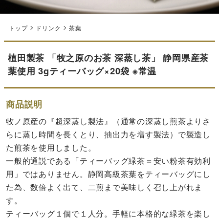
トップ
ドリンク
茶葉
植田製茶 「牧之原のお茶 深蒸し茶」 静岡県産茶
葉使用 3gティーバッグ×20袋 ※常温
商品説明
牧ノ原産の『超深蒸し製法』（通常の深蒸し煎茶よりさ
らに蒸し時間を長くとり、抽出力を増す製法）で製造し
た煎茶を使用しました。
一般的通説である「ティーバッグ緑茶＝安い粉茶有効利
用」ではありません。静岡高級茶葉をティーバッグにし
た為、数倍よく出て、二煎まで美味しく召し上がれま
す。
ティーバッグ１個で１人分。手軽に本格的な緑茶を楽し