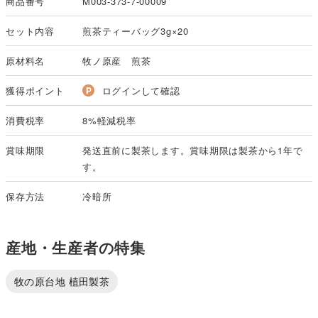
商品番号
M003-373-7-00009
セット内容
煎茶ティーバッグ3g×20
原材料名
牧ノ原産 煎茶
獲得ポイント
ログインして確認
消費税率
8%軽減税率
賞味期限
発送直前に製茶します。賞味期限は製茶から1年で
す。
保存方法
冷暗所
産地・生産者の特集
牧の原台地 植田製茶