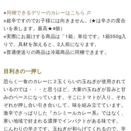
●同梱できるデリーのカレーはこちら
※
超辛ですのでお子様には向きません。(★は辛さの度合
いを表します。最高★4個）
※
実際にお届けする商品は「1箱」単位です。1箱350g入
りで、具材を加えると、2人前になります。
※
普通便送りの商品は冷蔵商品に同梱できます。
目利きの一押し
恐らく一食のカレーに２玉くらいの玉ねぎが使用されて
いるのでは・・・と思うほど、大量の玉ねぎが旨みと甘
みのベースになっています。そこにトマトが入り、それ
ぞれが押し合い引き合いして、味を組み立てています。
激辛でさっぱりした『カシミールカレー系』ではなく、
寒い地域で好まれる濃厚でインパクトがある味です。
じんわりの辛さです。玉ねぎが和らげてくれるので、辛