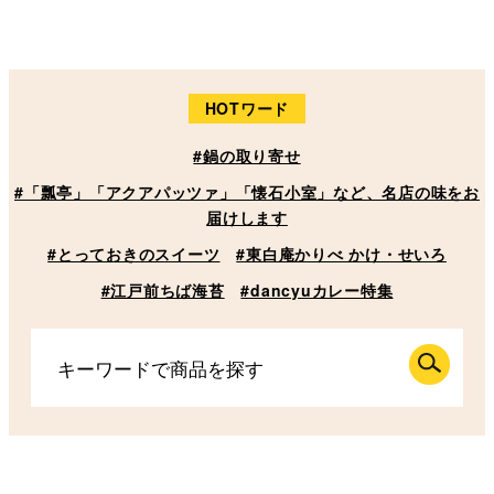
HOTワード
#鍋の取り寄せ
#「瓢亭」「アクアパッツァ」「懐石小室」など、名店の味をお
届けします
#とっておきのスイーツ
#東白庵かりべ かけ・せいろ
#江戸前ちば海苔
#dancyuカレー特集