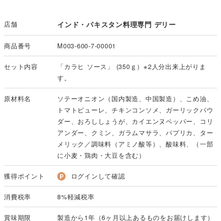
店舗
インド・パキスタン料理専門 デリー
商品番号
M003-600-7-00001
セット内容
「カラヒ ソース」 (350ｇ）※2人分出来上がりま
す。
原材料名
ソテーオニオン（国内製造、中国製造）、こめ油、
トマトピューレ、チキンコンソメ、ガーリックパウ
ダー、おろししょうが、カイエンヌペッパー、コリ
アンダー、クミン、ガラムマサラ、パプリカ、ター
メリック／調味料（アミノ酸等）、酸味料、（一部
に小麦・鶏肉・大豆を含む）
獲得ポイント
ログインして確認
消費税率
8%軽減税率
賞味期限
製造から1年（6ヶ月以上あるものをお届けします）