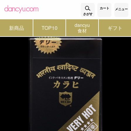
カート
メニュー
さがす
dancyu
新商品
TOP10
ギフト
食材