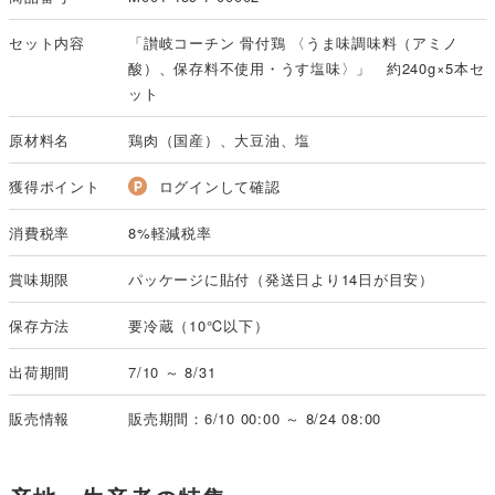
セット内容
「讃岐コーチン 骨付鶏 〈うま味調味料（アミノ
酸）、保存料不使用・うす塩味〉」 約240g×5本セ
ット
原材料名
鶏肉（国産）、大豆油、塩
獲得ポイント
ログインして確認
消費税率
8%軽減税率
賞味期限
パッケージに貼付（発送日より14日が目安）
保存方法
要冷蔵（10℃以下）
出荷期間
7/10 ～ 8/31
販売情報
販売期間：6/10 00:00 ～ 8/24 08:00