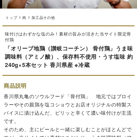
トップ
肉
加工品その他
味付けはわずかな塩のみ！素材の旨みが活きた当サイト限定骨
付鶏
「オリーブ地鶏（讃岐コーチン） 骨付鶏」うま味
調味料（アミノ酸）、保存料不使用・うす塩味 約
240g×5本セット 香川県産 ※冷蔵
商品説明
香川県丸亀のソウルフード「骨付鶏」 地元ではブロイ
ラーやその親鶏を塩コショウとお店オリジナルの特製ス
パイスに漬け込んだ、ピリッと辛くて濃い味付けが主流
です。
そのため、主にビールと一緒に楽しむことがほとんどで