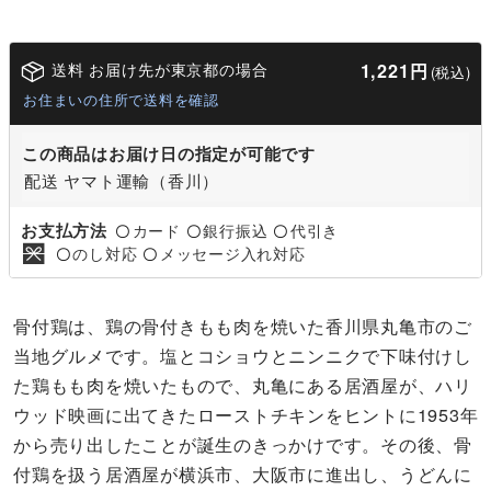
送料 お届け先が東京都の場合
1,221円
(税込)
お住まいの住所で送料を確認
この商品はお届け日の指定が可能です
配送 ヤマト運輸（香川）
お支払方法
カード
銀行振込
代引き
〇
〇
〇
のし対応
メッセージ入れ対応
〇
〇
骨付鶏は、鶏の骨付きもも肉を焼いた香川県丸亀市のご
当地グルメです。塩とコショウとニンニクで下味付けし
た鶏もも肉を焼いたもので、丸亀にある居酒屋が、ハリ
ウッド映画に出てきたローストチキンをヒントに1953年
から売り出したことが誕生のきっかけです。その後、骨
付鶏を扱う居酒屋が横浜市、大阪市に進出し、うどんに