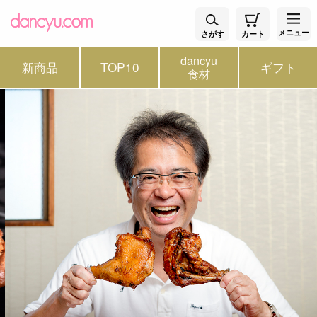
メニュー
さがす
カート
dancyu
新商品
TOP10
ギフト
食材