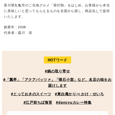
香川県丸亀市のご当地グルメ「骨付鶏」をはじめ、お客様から本当
に美味しいと思ってもらえるものを全国から探し、商品化して提供
いたします。
創業年：2008
代表者：森川 清
HOTワード
#鍋の取り寄せ
#「瓢亭」「アクアパッツァ」「懐石小室」など、名店の味をお
届けします
#とっておきのスイーツ
#東白庵かりべ かけ・せいろ
#江戸前ちば海苔
#dancyuカレー特集