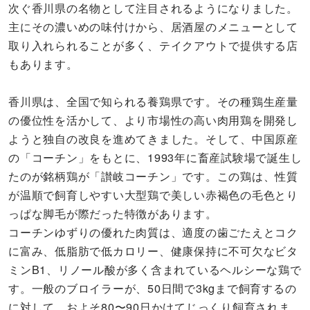
次ぐ香川県の名物として注目されるようになりました。
主にその濃いめの味付けから、居酒屋のメニューとして
取り入れられることが多く、テイクアウトで提供する店
もあります。
香川県は、全国で知られる養鶏県です。その種鶏生産量
の優位性を活かして、より市場性の高い肉用鶏を開発し
ようと独自の改良を進めてきました。そして、中国原産
の「コーチン」をもとに、1993年に畜産試験場で誕生し
たのが銘柄鶏が「讃岐コーチン」です。この鶏は、性質
が温順で飼育しやすい大型鶏で美しい赤褐色の毛色とり
っぱな脚毛が際だった特徴があります。
コーチンゆずりの優れた肉質は、適度の歯ごたえとコク
に富み、低脂肪で低カロリー、健康保持に不可欠なビタ
ミンB1、リノール酸が多く含まれているヘルシーな鶏で
す。一般のブロイラーが、50日間で3kgまで飼育するの
に対して、およそ80〜90日かけてじっくり飼育されま