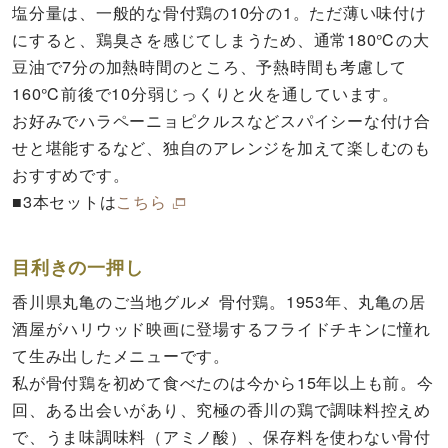
塩分量は、一般的な骨付鶏の10分の1。ただ薄い味付け
にすると、鶏臭さを感じてしまうため、通常180℃の大
豆油で7分の加熱時間のところ、予熱時間も考慮して
160℃前後で10分弱じっくりと火を通しています。
お好みでハラペーニョピクルスなどスパイシーな付け合
せと堪能するなど、独自のアレンジを加えて楽しむのも
おすすめです。
■3本セットは
こちら
目利きの一押し
香川県丸亀のご当地グルメ 骨付鶏。1953年、丸亀の居
酒屋がハリウッド映画に登場するフライドチキンに憧れ
て生み出したメニューです。
私が骨付鶏を初めて食べたのは今から15年以上も前。今
回、ある出会いがあり、究極の香川の鶏で調味料控えめ
で、うま味調味料（アミノ酸）、保存料を使わない骨付