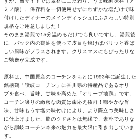
すが、当サイトでは素材にこだわり、うま味調味料（ア
ミノ酸）、保存料を一切使用せずにわずかな塩だけで味
付けしたディナーのメインディッシュにふさわしい特別
規格をご用意しました！
そのまま湯煎で15分温めるだけでも良いですし、湯煎後
に、パック内の鶏油を使って皮目を焼けばパリッと香ば
しい風味がプラスされます。クリスマスにもぴったりな
ご馳走が完成です。
原料は、中国原産のコーチンをもとに1993年に誕生した
銘柄鶏「讃岐コーチン」に香川県の特産品であるオリー
ブを食べ、旨味、甘味を高めた「オリーブ地鶏」です。
コーチン譲りの緻密な肉質は歯応え抜群！穏やかな旨
味、甘味もうす塩の味付けにより、より際立つ美味しさ
に仕上げました。脂のクドさとは無縁で、素朴でありな
がら讃岐コーチン本来の魅力を最大限に引き出していま
す。