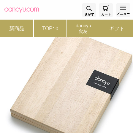
メニュー
さがす
カート
dancyu
新商品
TOP10
ギフト
食材