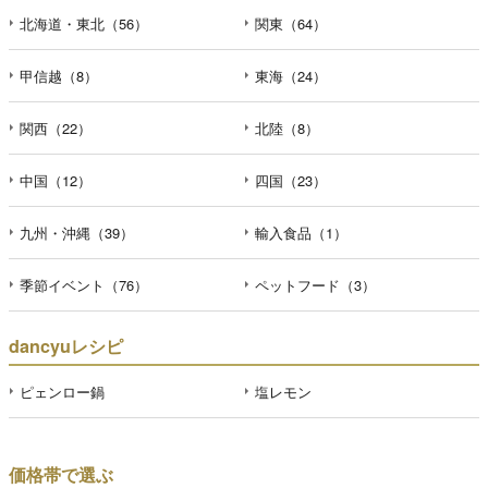
北海道・東北（56）
関東（64）
甲信越（8）
東海（24）
関西（22）
北陸（8）
中国（12）
四国（23）
九州・沖縄（39）
輸入食品（1）
季節イベント（76）
ペットフード（3）
dancyuレシピ
ピェンロー鍋
塩レモン
価格帯で選ぶ