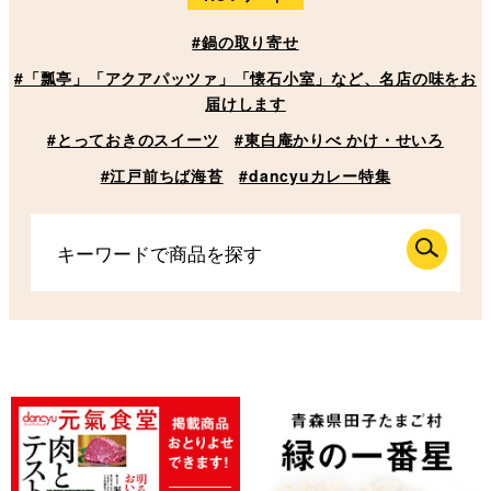
#鍋の取り寄せ
#「瓢亭」「アクアパッツァ」「懐石小室」など、名店の味をお
届けします
#とっておきのスイーツ
#東白庵かりべ かけ・せいろ
#江戸前ちば海苔
#dancyuカレー特集