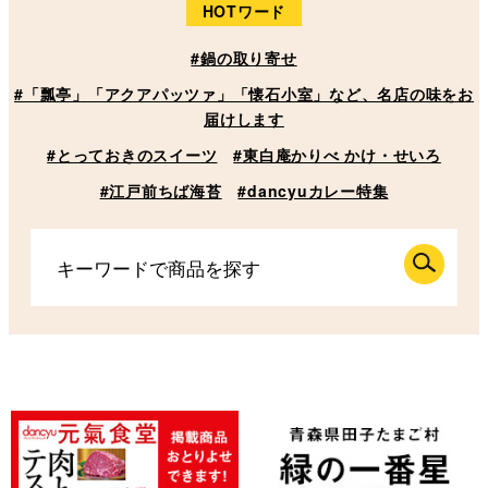
HOTワード
#鍋の取り寄せ
#「瓢亭」「アクアパッツァ」「懐石小室」など、名店の味をお
届けします
#とっておきのスイーツ
#東白庵かりべ かけ・せいろ
#江戸前ちば海苔
#dancyuカレー特集