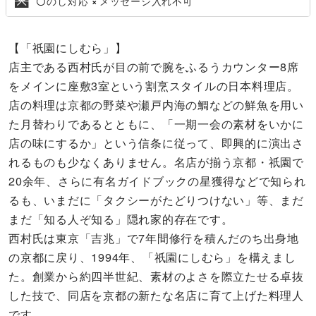
のし対応
メッセージ入れ不可
〇
×
【「祇園にしむら」】
店主である西村氏が目の前で腕をふるうカウンター8席
をメインに座敷3室という割烹スタイルの日本料理店。
店の料理は京都の野菜や瀬戸内海の鯛などの鮮魚を用い
た月替わりであるとともに、「一期一会の素材をいかに
店の味にするか」という信条に従って、即興的に演出さ
れるものも少なくありません。名店が揃う京都・祇園で
20余年、さらに有名ガイドブックの星獲得などで知られ
るも、いまだに「タクシーがたどりつけない」等、まだ
まだ「知る人ぞ知る」隠れ家的存在です。
西村氏は東京「吉兆」で7年間修行を積んだのち出身地
の京都に戻り、1994年、「祇園にしむら」を構えまし
た。創業から約四半世紀、素材のよさを際立たせる卓抜
した技で、同店を京都の新たな名店に育て上げた料理人
です。