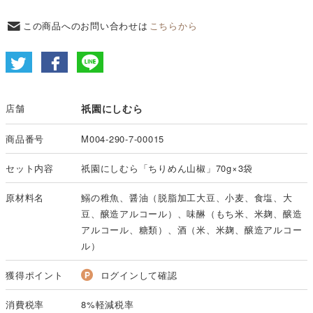
この商品へのお問い合わせは
こちらから
店舗
祇園にしむら
商品番号
M004-290-7-00015
セット内容
祇園にしむら「ちりめん山椒」70g×3袋
原材料名
鰯の稚魚、醤油（脱脂加工大豆、小麦、食塩、大
豆、醸造アルコール）、味醂（もち米、米麹、醸造
アルコール、糖類）、酒（米、米麹、醸造アルコー
ル）
獲得ポイント
ログインして確認
消費税率
8%軽減税率