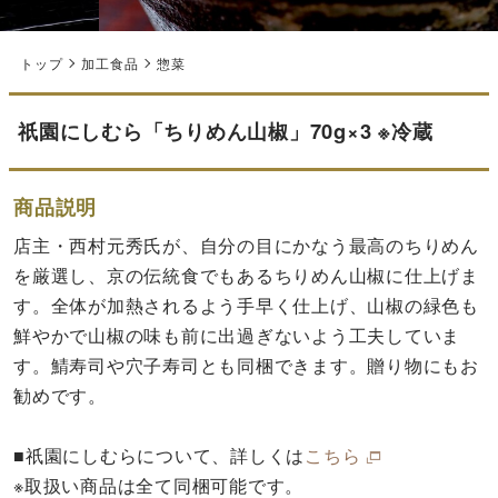
トップ
加工食品
惣菜
祇園にしむら「ちりめん山椒」70g×3 ※冷蔵
商品説明
店主・西村元秀氏が、自分の目にかなう最高のちりめん
を厳選し、京の伝統食でもあるちりめん山椒に仕上げま
す。全体が加熱されるよう手早く仕上げ、山椒の緑色も
鮮やかで山椒の味も前に出過ぎないよう工夫していま
す。鯖寿司や穴子寿司とも同梱できます。贈り物にもお
勧めです。
■祇園にしむらについて、詳しくは
こちら
※取扱い商品は全て同梱可能です。