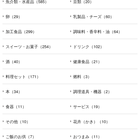
魚介類・水産品（585）
豆類（20）
卵（29）
乳製品・チーズ（60）
加工食品（299）
調味料・香辛料・油（64）
スイーツ・お菓子（254）
ドリンク（102）
酒（40）
健康食品（21）
料理セット（171）
燃料（3）
本（34）
調理道具・機器（2）
食器（11）
サービス（19）
その他（10）
花卉（かき）（10）
ご飯のお供（7）
おつまみ（11）