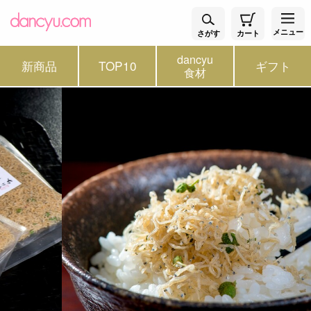
メニュー
さがす
カート
dancyu
新商品
TOP10
ギフト
食材