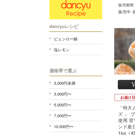
販売期間：2
販売中 
dancyuレシピ
ピェンロー鍋
塩レモン
価格帯で選ぶ
3,000円未満
3,000円〜
お届け
5,000円〜
「特大ム
ズ 」 
7,000円〜
使用 背
ンド産
10,000円〜
1kg（4