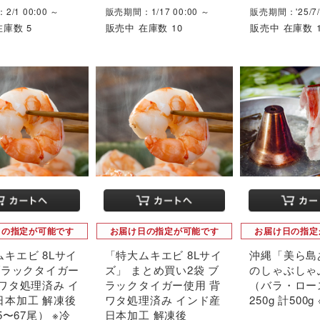
/1 00:00 ～
販売期間：1/17 00:00 ～
販売期間：'25/7/7
在庫数 5
販売中 在庫数 10
販売中 在庫数 
日の指定が可能です
お届け日の指定が可能です
お届け日の指定
キエビ 8Lサイ
「特大ムキエビ 8Lサイ
沖縄「美ら島
ブラックタイガー
ズ」 まとめ買い2袋 ブ
のしゃぶしゃ
ワタ処理済み イ
ラックタイガー使用 背
（バラ・ロー
日本加工 解凍後
ワタ処理済み インド産
250g 計500g
5〜67尾） ※冷
日本加工 解凍後