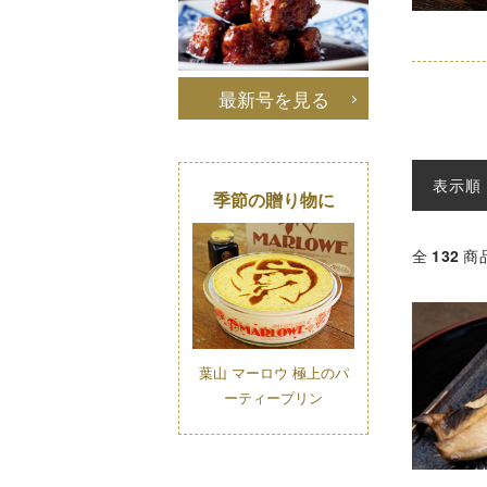
最新号を見る
表示順
季節の贈り物に
全
132
商
葉山 マーロウ 極上のパ
ーティープリン