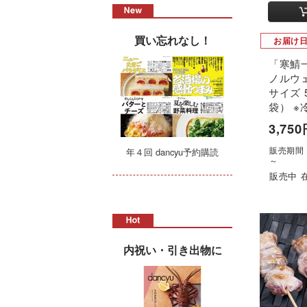
買い忘れなし！
お届け
「寒鯖
ノルウ
サイズ 
袋） ※
3,75
販売期間：'
年４回 dancyu予約購読
～
販売中 
内祝い・引き出物に