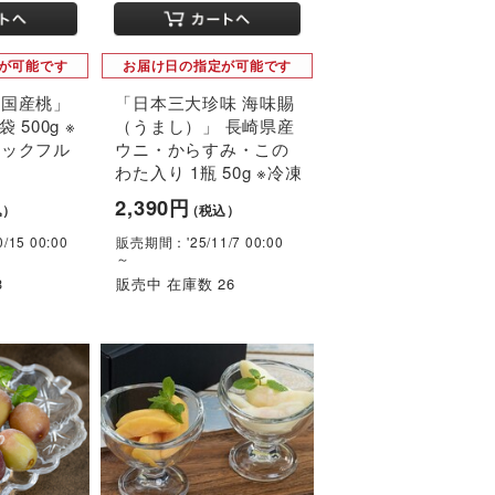
が可能です
お届け日の指定が可能です
 国産桃」
「日本三大珍味 海味賜
 500g ※
（うまし）」 長崎県産
ロックフル
ウニ・からすみ・この
わた入り 1瓶 50g ※冷凍
2,390円
込）
（税込）
15 00:00
販売期間：'25/11/7 00:00
～
3
販売中 在庫数 26