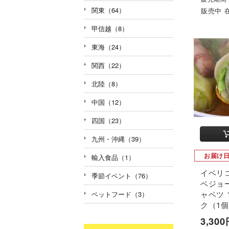
関東（64）
販売中 
甲信越（8）
東海（24）
関西（22）
北陸（8）
中国（12）
四国（23）
九州・沖縄（39）
お届け
輸入食品（1）
イベリ
季節イベント（76）
ベジョ
ャベツ 
ペットフード（3）
ク（1個
3,30