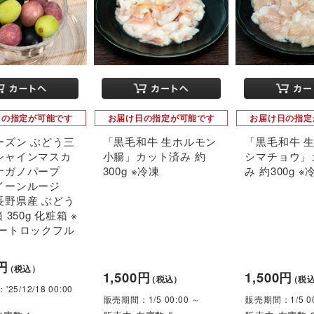
日の指定が可能です
お届け日の指定が可能です
お届け日の指定
ーズン ぶどう三
「黒毛和牛 生ホルモン
「黒毛和牛 
シャインマスカ
小腸」カット済み 約
シマチョウ」
ナガノパープ
300g ※冷凍
み 約300g ※
イーンルージ
長野県産 ぶどう
 350g 化粧箱 ※
アートロックフル
0円
（税込）
1,500円
1,500円
（税込）
（税
25/12/18 00:00
販売期間：1/5 00:00 ～
販売期間：1/5 00