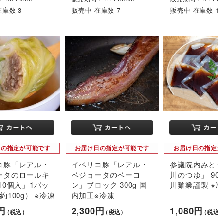
在庫数 3
販売中 在庫数 7
販売中 在庫数 1
日の指定が可能です
お届け日の指定が可能です
お届け日の指定
コ豚「レアル・
イベリコ豚「レアル・
参議院内みと
ータのロールキ
ベジョータのベーコ
川のつゆ」 90
10個入」1パッ
ン」ブロック 300g 国
川麺業謹製 ※
約100g） ※冷凍
内加工※冷凍
0円
2,300円
1,080円
（税込）
（税込）
（税