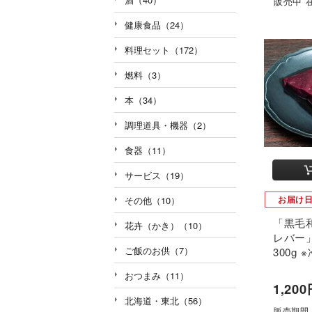
販売中 
健康食品（24）
料理セット（172）
燃料（3）
本（34）
調理道具・機器（2）
食器（11）
サービス（19）
お届け
その他（10）
「黒毛
花卉（かき）（10）
レバー
ご飯のお供（7）
300g 
おつまみ（11）
1,20
北海道・東北（56）
販売期間：1