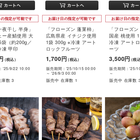
日の指定が可能です
お届け日の指定が可能です
お届け日の指定
一夜干し 半身」
「フローズン 蓬莱柿」
「フローズン
ェー産鯖使用 大
広島県産 イチジク使用
国産 桃使用 1袋
5袋（約200g／
1袋 300g ※冷凍 アート
冷凍 アート
冷凍 甲印
ロックフルーツ
ーツ
0円
1,700円
3,500円
（税込）
（税込）
（税
25/9/22 10:00
販売期間：'25/10/15 00:00
販売期間：'25/10/
～ '26/9/3 00:00
～
在庫数 3
販売中 在庫数 1
販売中 在庫数 