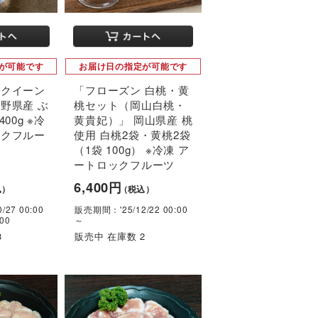
が可能です
お届け日の指定が可能です
 クイーン
「フローズン 白桃・黄
野県産 ぶ
桃セット（岡山白桃・
00g ※冷
黄貴妃）」 岡山県産 桃
ックフルー
使用 白桃2袋・黄桃2袋
（1袋 100g） ※冷凍 ア
ートロックフルーツ
6,400円
込）
（税込）
27 00:00
販売期間：'25/12/22 00:00
:00
～
3
販売中 在庫数 2