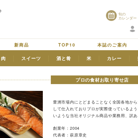
ト
旬の
カレンダー
新商品
TOP10
本誌のご案内
肉
スイーツ
酒と肴
米
カレー
プロの食材お取り寄せ店
豊洲市場内にとどまることなく全国各地から
して仕入れておりプロが実際使っているよう
いような当社オリジナル商品や業務用、訳あ
創業年：2004
代表者：萩原章史