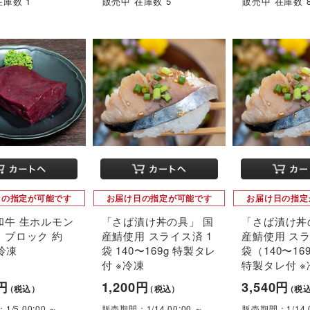
在庫数 1
販売中 在庫数 5
販売中 在庫数 
日の指定が可能です
お届け日の指定が可能です
お届け日の指定
和牛 生ホルモン
「さば漬け丼の具」 国
「さば漬け丼
」ブロック 約
産鯖使用 スライス済 1
産鯖使用 スラ
※冷凍
袋 140〜169g 特製タレ
袋（140〜16
付 ※冷凍
特製タレ付 ※
0円
1,200円
3,540円
（税込）
（税込）
（税
/5 00:00 ～
販売期間：1/14 00:00 ～
販売期間：1/14 0