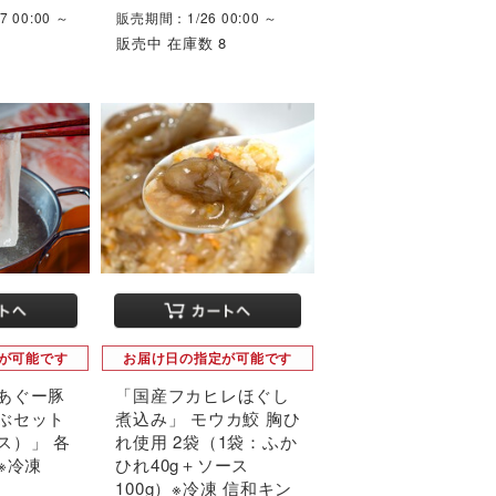
 00:00 ～
販売期間：1/26 00:00 ～
1
販売中 在庫数 8
が可能です
お届け日の指定が可能です
あぐー豚
「国産フカヒレほぐし
ぶセット
煮込み」 モウカ鮫 胸ひ
ス）」 各
れ使用 2袋（1袋：ふか
 ※冷凍
ひれ40g＋ソース
100g）※冷凍 信和キン