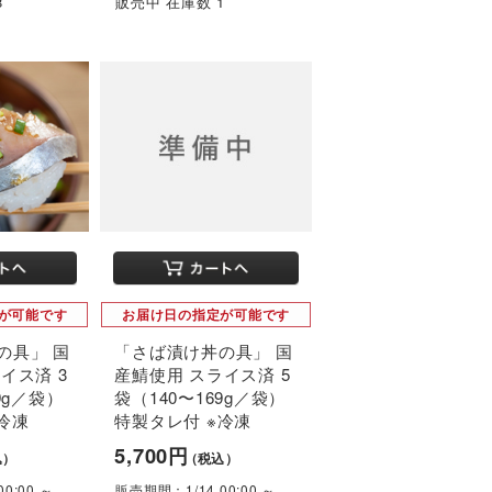
8
販売中 在庫数 1
が可能です
お届け日の指定が可能です
の具」 国
「さば漬け丼の具」 国
イス済 3
産鯖使用 スライス済 5
9g／袋）
袋（140〜169g／袋）
冷凍
特製タレ付 ※冷凍
5,700円
込）
（税込）
0:00 ～
販売期間：1/14 00:00 ～