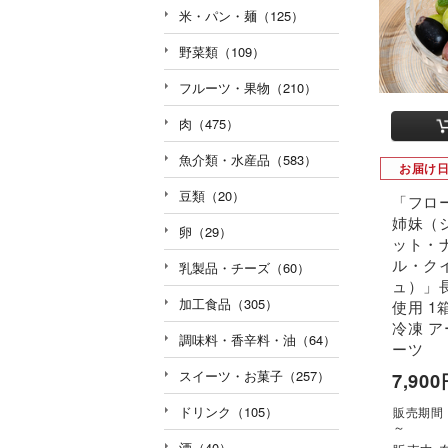
米・パン・麺（125）
野菜類（109）
フルーツ・果物（210）
肉（475）
魚介類・水産品（583）
お届け
豆類（20）
「フロ
姉妹（
卵（29）
ット・
ル・ク
乳製品・チーズ（60）
ュ）」
加工食品（305）
使用 1箱
冷凍 
調味料・香辛料・油（64）
ーツ
スイーツ・お菓子（257）
7,90
ドリンク（105）
販売期間：'
～
酒（40）