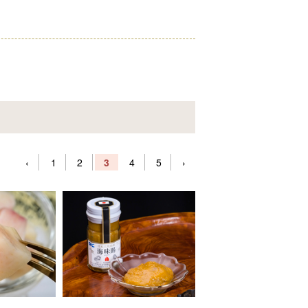
‹
1
2
3
4
5
›