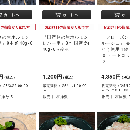
日の指定が可能です
お届け日の指定が可能です
お届け日の指定
豚の生ホルモン
「国産豚の生ホルモン
「フローズン
」8本 約40g×8
レバー串」8本 国産 約
ルージュ」 長
40g×8 ※冷凍
どう使用 1袋 4
凍 アートロ
ツ
0円
1,200円
4,350円
（税込）
（税込）
（税
25/3/28 00:00
販売期間：'25/11/1 00:00
販売期間：'25/10/
～
～ '26/10/10 00
在庫数 5
販売中 在庫数 1
販売中 在庫数 