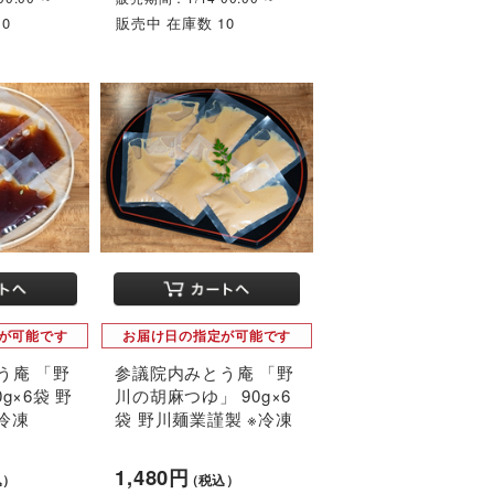
0
販売中 在庫数 10
が可能です
お届け日の指定が可能です
う庵 「野
参議院内みとう庵 「野
g×6袋 野
川の胡麻つゆ」 90g×6
冷凍
袋 野川麺業謹製 ※冷凍
1,480円
込）
（税込）