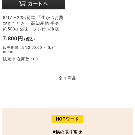
8/17〜22出荷◎ 「生かつお藁
焼きたたき」 高知産他 半身
約500g 薬味・タレ付 ※冷蔵
7,800円
（税込）
販売期間：5/22 00:00 ～ 8/31
00:00
販売中 在庫数 100
全
1
商品
HOTワード
#鍋の取り寄せ