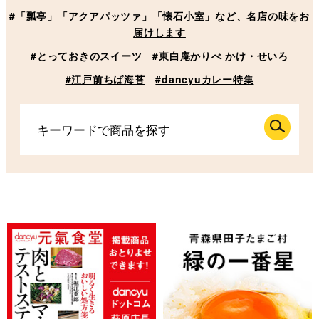
#「瓢亭」「アクアパッツァ」「懐石小室」など、名店の味をお
届けします
#とっておきのスイーツ
#東白庵かりべ かけ・せいろ
#江戸前ちば海苔
#dancyuカレー特集