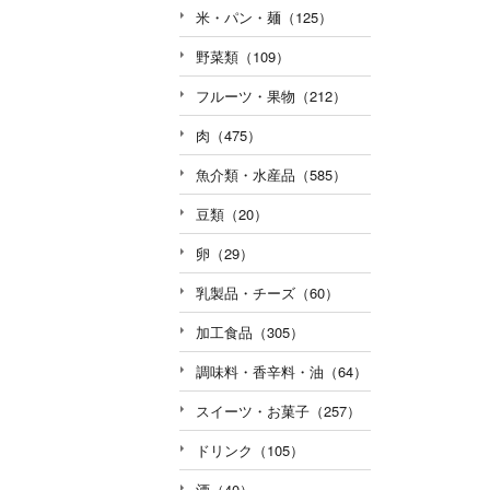
米・パン・麺（125）
野菜類（109）
フルーツ・果物（212）
肉（475）
魚介類・水産品（585）
豆類（20）
卵（29）
乳製品・チーズ（60）
加工食品（305）
調味料・香辛料・油（64）
スイーツ・お菓子（257）
ドリンク（105）
酒（40）