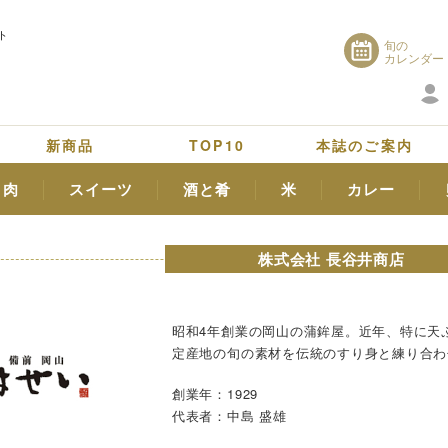
ト
旬の
カレンダー
新商品
TOP10
本誌のご案内
肉
スイーツ
酒と肴
米
カレー
株式会社 長谷井商店
昭和4年創業の岡山の蒲鉾屋。近年、特に天
定産地の旬の素材を伝統のすり身と練り合わ
創業年：1929
代表者：中島 盛雄