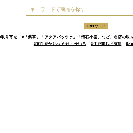
HOTワード
の取り寄せ
#「瓢亭」「アクアパッツァ」「懐石小室」など、名店の味
#東白庵かりべ かけ・せいろ
#江戸前ちば海苔
#d