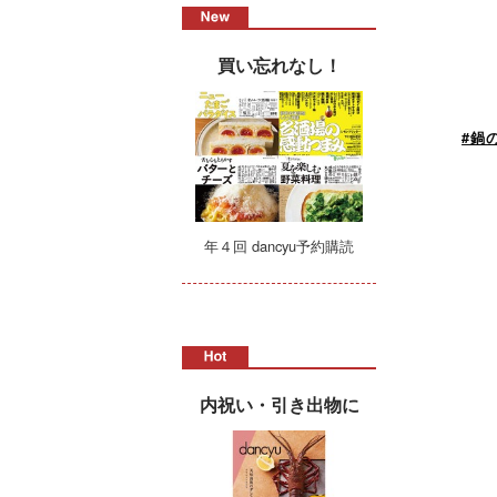
買い忘れなし！
#鍋
年４回 dancyu予約購読
内祝い・引き出物に