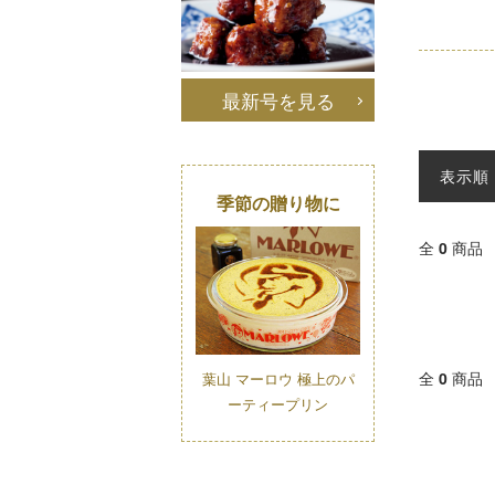
最新号を見る
表示順
季節の贈り物に
全
0
商品
全
0
商品
葉山 マーロウ 極上のパ
ーティープリン