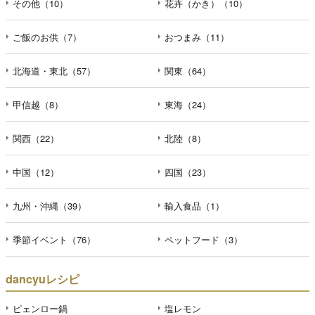
その他（10）
花卉（かき）（10）
ご飯のお供（7）
おつまみ（11）
北海道・東北（57）
関東（64）
甲信越（8）
東海（24）
関西（22）
北陸（8）
中国（12）
四国（23）
九州・沖縄（39）
輸入食品（1）
季節イベント（76）
ペットフード（3）
dancyuレシピ
ピェンロー鍋
塩レモン