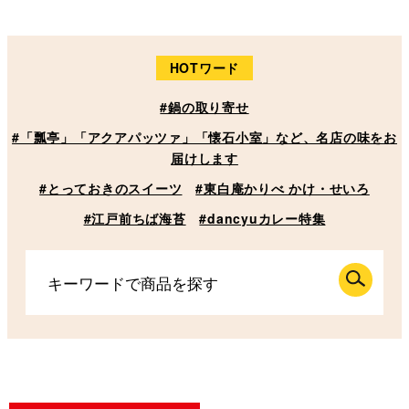
HOTワード
#鍋の取り寄せ
#「瓢亭」「アクアパッツァ」「懐石小室」など、名店の味をお
届けします
#とっておきのスイーツ
#東白庵かりべ かけ・せいろ
#江戸前ちば海苔
#dancyuカレー特集