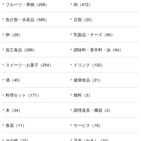
フルーツ・果物（208）
肉（472）
魚介類・水産品（585）
豆類（20）
卵（29）
乳製品・チーズ（60）
加工食品（299）
調味料・香辛料・油（64）
スイーツ・お菓子（254）
ドリンク（102）
酒（40）
健康食品（21）
料理セット（171）
燃料（3）
本（34）
調理道具・機器（2）
食器（11）
サービス（19）
その他（10）
花卉（かき）（10）