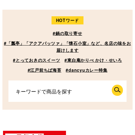
HOTワード
#鍋の取り寄せ
#「瓢亭」「アクアパッツァ」「懐石小室」など、名店の味をお
届けします
#とっておきのスイーツ
#東白庵かりべ かけ・せいろ
#江戸前ちば海苔
#dancyuカレー特集