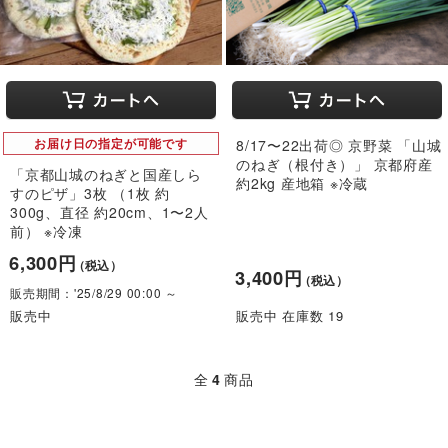
お届け日の指定が可能です
8/17〜22出荷◎ 京野菜 「山城
のねぎ（根付き）」 京都府産
「京都山城のねぎと国産しら
約2kg 産地箱 ※冷蔵
すのピザ」3枚 （1枚 約
300g、直径 約20cm、1〜2人
前） ※冷凍
6,300円
（税込）
3,400円
（税込）
販売期間：'25/8/29 00:00 ～
販売中
販売中 在庫数 19
全
4
商品