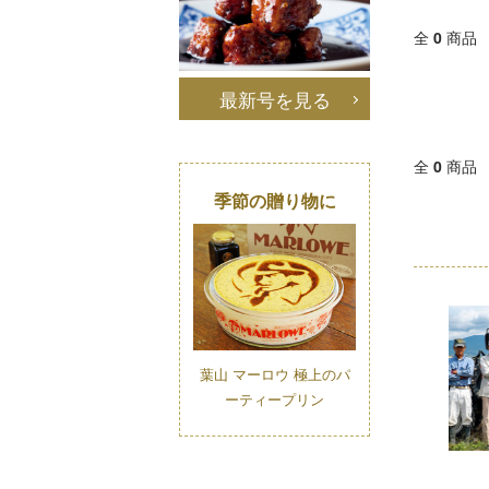
全
0
商品
最新号を見る
全
0
商品
季節の贈り物に
葉山 マーロウ 極上のパ
ーティープリン