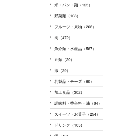
米・パン・麺（125）
野菜類（108）
フルーツ・果物（208）
肉（472）
魚介類・水産品（587）
豆類（20）
卵（29）
乳製品・チーズ（60）
加工食品（302）
調味料・香辛料・油（64）
スイーツ・お菓子（254）
ドリンク（105）
酒（40）