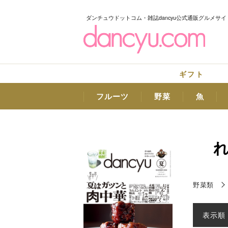
ダンチュウドットコム・雑誌dancyu公式通販グルメサイ
ギフト
フルーツ
野菜
魚
野菜類
表示順