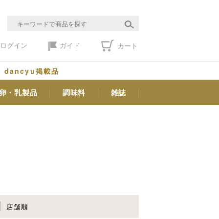
ログイン
ガイド
カート
dancyu掲載品
卵・乳製品
調味料
雑誌
店舗順