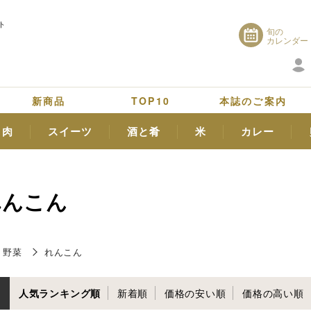
ト
旬の
カレンダー
新商品
TOP10
本誌のご案内
肉
スイーツ
酒と肴
米
カレー
れんこん
野菜
れんこん
人気ランキング順
新着順
価格の安い順
価格の高い順