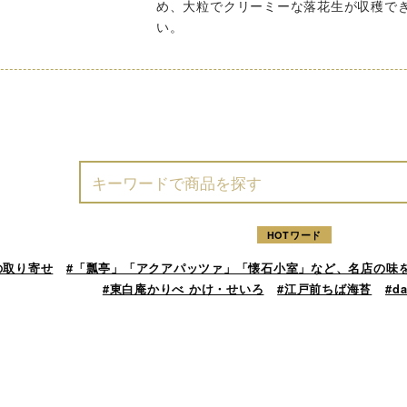
め、大粒でクリーミーな落花生が収穫で
い。
HOTワード
の取り寄せ
#「瓢亭」「アクアパッツァ」「懐石小室」など、名店の味
#東白庵かりべ かけ・せいろ
#江戸前ちば海苔
#d