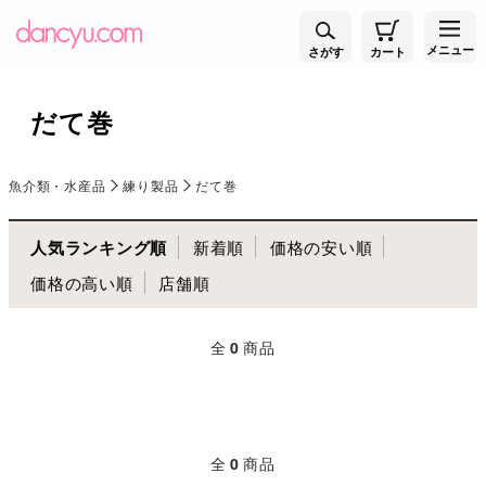
メニュー
さがす
カート
だて巻
魚介類・水産品
練り製品
だて巻
人気ランキング順
新着順
価格の安い順
価格の高い順
店舗順
全
0
商品
全
0
商品