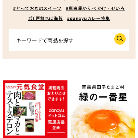
#とっておきのスイーツ
#東白庵かりべ かけ・せいろ
#江戸前ちば海苔
#dancyuカレー特集