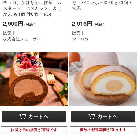
チョコ、かぼちゃ、抹茶、カ
り・バニラボーロ70ｇ×3個 ※
スタード、ハスカップ、よう
常温
かん 各1個 計6個 ※冷凍
2,900円
2,916円
（税込）
（税込）
販売中
販売中
株式会社ジューヴル
マーロウ
お届け日の指定が可能です
複数の配達期間が選べます