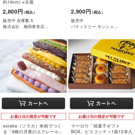
約16cm) ※冷蔵
2,800円
2,900円
（税込）
（税込）
販売中 在庫数 5
販売中
株式会社 梅田果実店...
パティスリー モンシェ...
お届け日の指定が可能です
お届け日の指定が可能です
soraka（ソラカ）米粉でつく
マーロウ「焼菓子ギフト
る「6種の月夜のエクレール」
BOX」ビスコッティ1袋12本入