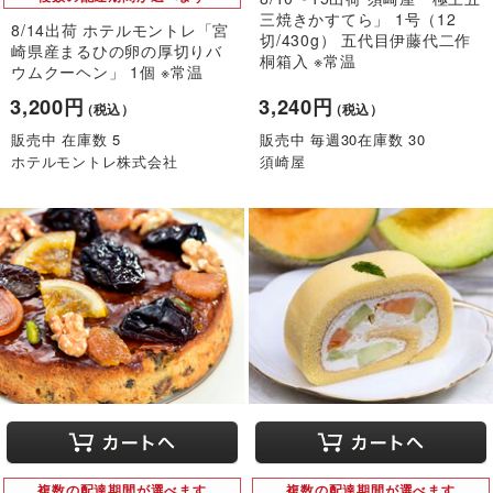
三焼きかすてら」 1号（12
8/14出荷 ホテルモントレ「宮
切/430g） 五代目伊藤代二作
崎県産まるひの卵の厚切りバ
桐箱入 ※常温
ウムクーヘン」 1個 ※常温
3,200円
3,240円
（税込）
（税込）
販売中 在庫数 5
販売中 毎週30在庫数 30
ホテルモントレ株式会社
須崎屋
複数の配達期間が選べます
複数の配達期間が選べます