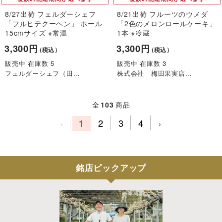
8/27出荷 フェルダーシェフ
8/21出荷 フルーツのウメダ
「フルヒテクーヘン」 ホール
「2色のメロンロールケーキ」
15cmサイズ ※常温
1本 ※冷蔵
3,300円
3,300円
（税込）
（税込）
販売中 在庫数 5
販売中 在庫数 3
フェルダーシェフ（田...
株式会社 梅田果実店...
全
103
商品
1
2
3
4
‹
›
銘店ピックアップ