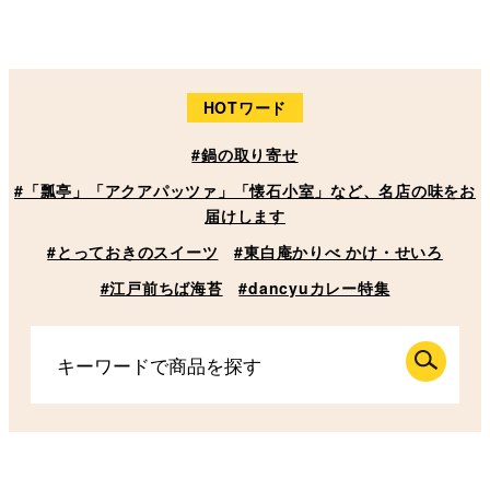
HOTワード
#鍋の取り寄せ
#「瓢亭」「アクアパッツァ」「懐石小室」など、名店の味をお
届けします
#とっておきのスイーツ
#東白庵かりべ かけ・せいろ
#江戸前ちば海苔
#dancyuカレー特集