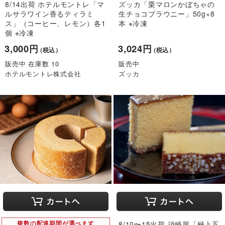
8/14出荷 ホテルモントレ「マ
ズッカ「栗マロンかぼちゃの
ルサラワイン香るティラミ
生チョコブラウニー」50g×8
ス」（コーヒー、レモン）各1
本 ※冷凍
個 ※冷凍
3,000円
3,024円
（税込）
（税込）
販売中 在庫数 10
販売中
ホテルモントレ株式会社
ズッカ
複数の配達期間が選べます
8/10〜15出荷 須崎屋「極上五