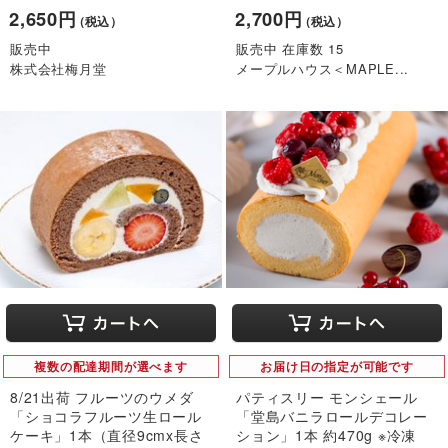
2,650円
2,700円
（税込）
（税込）
販売中
販売中 在庫数 15
株式会社梅月堂
メープルハウス＜MAPLE...
複数の配達期間が選べます
お届け日の指定が可能です
8/21出荷 フルーツのウメダ
パティスリー モンシェール
「ショコラフルーツ生ロール
「堂島バニラロールデコレー
ケーキ」1本（直径9cmx長さ
ション」1本 約470g ※冷凍