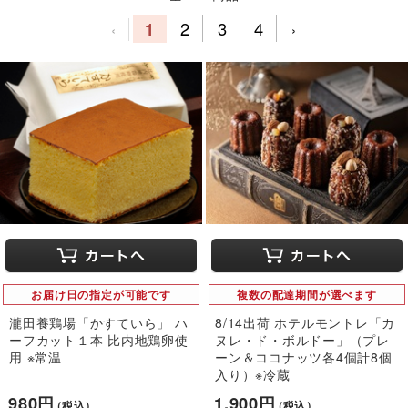
1
2
3
4
‹
›
お届け日の指定が可能です
複数の配達期間が選べます
瀧田養鶏場「かすていら」 ハ
8/14出荷 ホテルモントレ「カ
ーフカット１本 比内地鶏卵使
ヌレ・ド・ボルドー」（プレ
用 ※常温
ーン＆ココナッツ各4個計8個
入り）※冷蔵
980円
1,900円
（税込）
（税込）