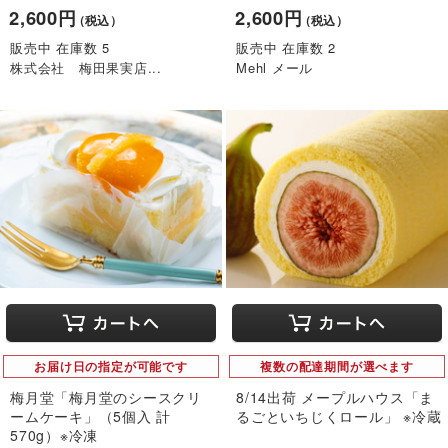
2,600円
2,600円
（税込）
（税込）
販売中 在庫数 5
販売中 在庫数 2
株式会社 梅田果実店...
Mehl メール
お届け日の指定が可能です
複数の配達期間が選べます
梅月堂「梅月堂のシースクリ
8/14出荷 メープルハウス「ま
ームケーキ」（5個入 計
るごといちじくロール」 ※冷蔵
570g）※冷凍