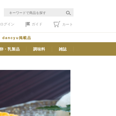
ログイン
ガイド
カート
dancyu掲載品
卵・乳製品
調味料
雑誌