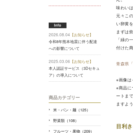
味わい
元々こ
い卵黄
まずは
2026.08.04
【お知らせ】
「緑の
令和8年熊本地震に伴う配達
付けた
への影響について
2025.03.06
【お知らせ】
青森県
本人認証サービス（3Dセキュ
ア）の導入について
※画像
※商品
ートま
商品カテゴリー
ますよ
米・パン・麺（125）
野菜類（108）
目利き
フルーツ・果物（209）