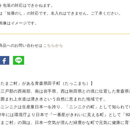
フト包装の対応はできかねます。
斗は「短冊のし」の対応です。名入れはできません。ご了承ください。
品画像はイメージです。
商品へのお問い合わせは
こちらから
子たまご村」がある青森県田子町（たっこまち）】
県三戸郡の西南部、南は岩手県、西は秋田県との境に位置した青森県
に囲まれ上水道は湧き水という自然に恵まれた地域です。
のニンニクは生産量日本一を誇り、「ニンニクの町」として知られて
92年には環境庁より日本で『一番星がきれいに見える町』として「9
たまご村」の鶏は、日本一空気が澄んだ緑豊かな町で元気に健康に育