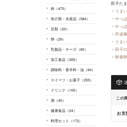
田子たま
肉（475）
・
うま
・
やっ
魚介類・水産品（584）
・
やっ
豆類（20）
・
丹波
卵（29）
・
うま
・
田子
乳製品・チーズ（60）
・
卵黄
加工食品（305）
調味料・香辛料・油（64）
スイーツ・お菓子（255）
ドリンク（105）
この
酒（40）
健康食品（24）
お支
料理セット（172）