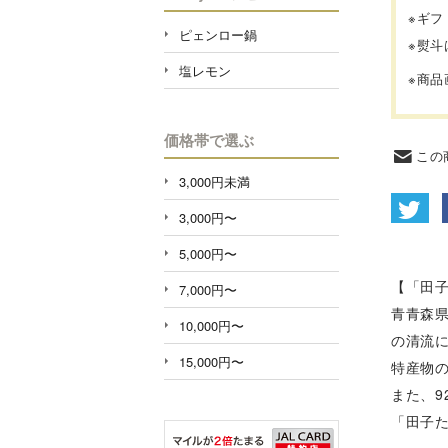
※ギ
ピェンロー鍋
※熨
塩レモン
※商
価格帯で選ぶ
この
3,000円未満
3,000円〜
5,000円〜
【「田
7,000円〜
青青森
10,000円〜
の清流
15,000円〜
特産物
また、
「田子