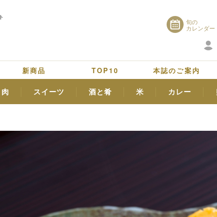
ト
旬の
カレンダー
新商品
TOP10
本誌のご案内
肉
スイーツ
酒と肴
米
カレー