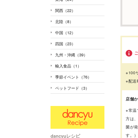
関西（22）
北陸（8）
中国（12）
四国（23）
九州・沖縄（39）
輸入食品（1）
※10
季節イベント（76）
※配
ペットフード（3）
店舗
※常
方は
菌が
す。）
dancyuレシピ