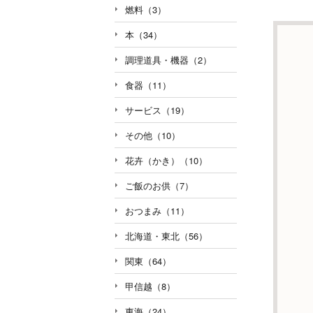
燃料（3）
本（34）
調理道具・機器（2）
食器（11）
サービス（19）
その他（10）
花卉（かき）（10）
ご飯のお供（7）
おつまみ（11）
北海道・東北（56）
関東（64）
甲信越（8）
東海（24）