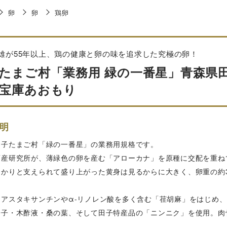
卵
卵
鶏卵
雄が55年以上、鶏の健康と卵の味を追求した究極の卵！
たまご村「業務用 緑の一番星」青森県田子産
宝庫あおもり
明
田子たまご村「緑の一番星」の業務用規格です。
畜産研究所が、薄緑色の卵を産む「アローカナ」を原種に交配を重ね
っかりと支えられて盛り上がった黄身は見るからに大きく、卵重の約
はアスタキサンチンやα-リノレン酸を多く含む「荏胡麻」をはじめ
辛子・木酢液・桑の葉、そして田子特産品の「ニンニク」を使用。肉