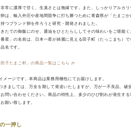
は非常に濃厚で甘く、生臭さとは無縁です。また、しっかりアルカリ
の卵は、輸入外圧や産地間競争に打ち勝つために青森県が「たまごか
を持つブランド卵を作ろうと研究・開発されました。
炊きたての御飯にのせ、醤油をひとたらししてその味わいをご堪能く
一番星」の名前は、日本一星が綺麗に見える田子町（たっこまち）で
商品名です。
「田子たまご村」の商品一覧はこちら
はイメージです。本商品は業務用梱包にてお届けします。
につきましては、万全を期して発送いたしますが、万が一不良品、破
でお問い合わせください。商品の特性上、多少のひび割れが発生する
うお願い致します。
の一押し