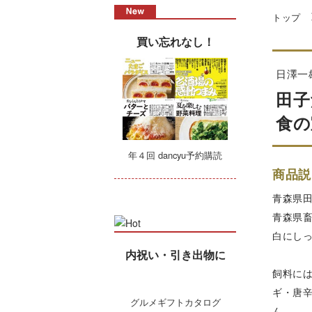
トップ
買い忘れなし！
日澤一
田子
食の
年４回 dancyu予約購読
商品説
青森県
青森県
白にし
内祝い・引き出物に
飼料に
ギ・唐
グルメギフトカタログ
ん。