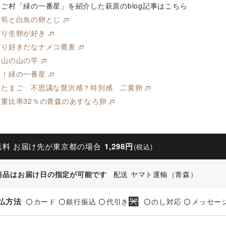
ご村「緑の一番星」を紹介した萩原のblog記事はこちら
い筍と白魚の卵とじ
ぱり生卵が好き
ぱり好きだなナメコ蕎麦
篠山の山の芋
い！緑の一番星
のたまご 不思議な贅沢感？特別感 二黄卵
卵重比率32％の青森のあすなろ卵
送料 お届け先が東京都の場合
1,298円
(税込)
商品はお届け日の指定が可能です
配送 ヤマト運輸（青森）
払方法
カード
銀行振込
代引き
のし対応
メッセー
〇
〇
〇
〇
〇