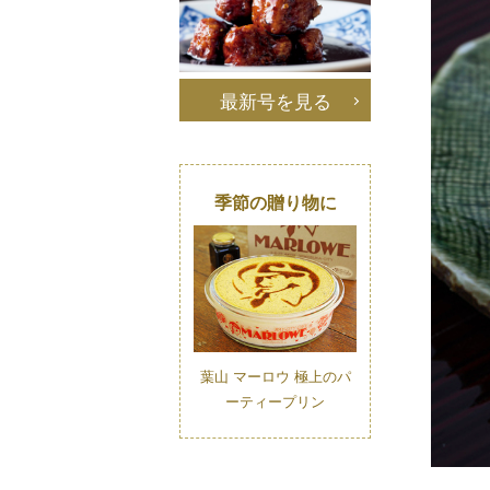
最新号を見る
季節の贈り物に
葉山 マーロウ 極上のパ
ーティープリン