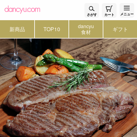
メニュー
さがす
カート
dancyu
新商品
TOP10
ギフト
食材