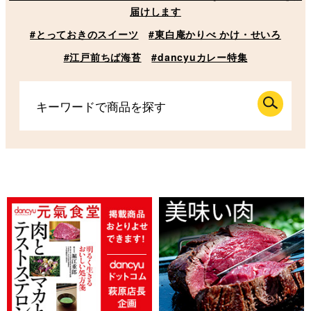
届けします
#とっておきのスイーツ
#東白庵かりべ かけ・せいろ
#江戸前ちば海苔
#dancyuカレー特集