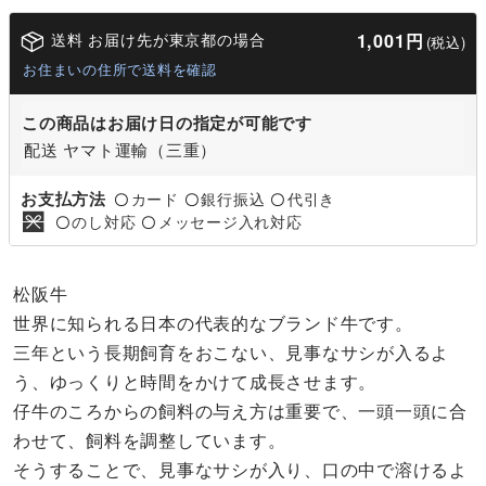
送料 お届け先が東京都の場合
1,001円
(税込)
お住まいの住所で送料を確認
この商品はお届け日の指定が可能です
配送 ヤマト運輸（三重）
お支払方法
カード
銀行振込
代引き
〇
〇
〇
のし対応
メッセージ入れ対応
〇
〇
松阪牛
世界に知られる日本の代表的なブランド牛です。
三年という長期飼育をおこない、見事なサシが入るよ
う、ゆっくりと時間をかけて成長させます。
仔牛のころからの飼料の与え方は重要で、一頭一頭に合
わせて、飼料を調整しています。
そうすることで、見事なサシが入り、口の中で溶けるよ