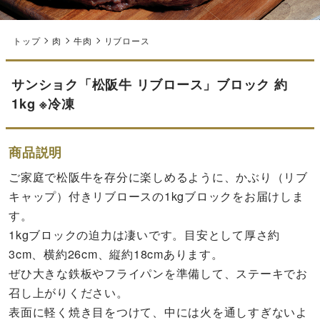
トップ
肉
牛肉
リブロース
サンショク「松阪牛 リブロース」ブロック 約
1kg ※冷凍
商品説明
ご家庭で松阪牛を存分に楽しめるように、かぶり（リブ
キャップ）付きリブロースの1kgブロックをお届けしま
す。
1kgブロックの迫力は凄いです。目安として厚さ約
3cm、横約26cm、縦約18cmあります。
ぜひ大きな鉄板やフライパンを準備して、ステーキでお
召し上がりください。
表面に軽く焼き目をつけて、中には火を通しすぎないよ