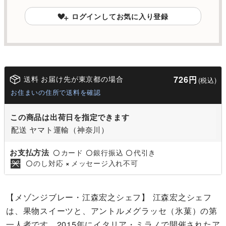
ログインしてお気に入り登録
送料 お届け先が東京都の場合
726円
(税込)
お住まいの住所で送料を確認
この商品は出荷日を指定できます
配送 ヤマト運輸（神奈川）
お支払方法
カード
銀行振込
代引き
〇
〇
〇
のし対応
メッセージ入れ不可
〇
×
【メゾンジブレー・江森宏之シェフ】 江森宏之シェフ
は、果物スイーツと、アントルメグラッセ（氷菓）の第
一人者です。2015年にイタリア・ミラノで開催されたア