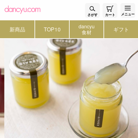
メニュー
さがす
カート
dancyu
新商品
TOP10
ギフト
食材