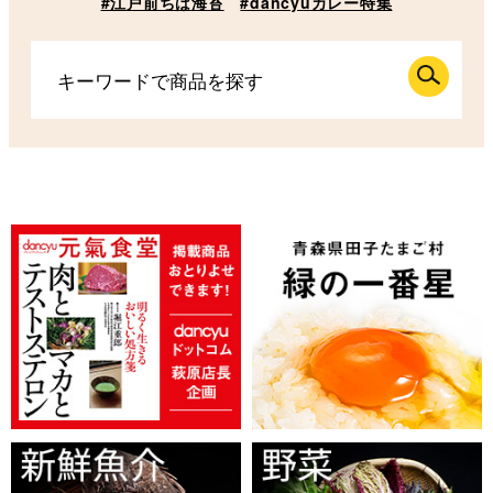
#江戸前ちば海苔
#dancyuカレー特集