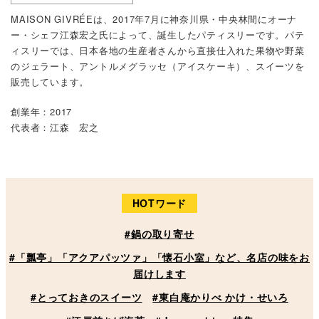
MAISON GIVRÉEは、2017年7月に神奈川県・中央林間にオーナ
ー・シェフ江森宏之氏によって、誕生したパティスリーです。パテ
ィスリーでは、日本各地の生産者さんから直接仕入れた果物や野菜
のジェラート、アントルメグラッセ（アイスケーキ）、スイーツを
販売しています。
創業年：2017
代表者：江森 宏之
HOTワード
#鍋の取り寄せ
#「瓢亭」「アクアパッツァ」「懐石小室」など、名店の味をお
届けします
#とっておきのスイーツ
#東白庵かりべ かけ・せいろ