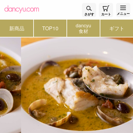
メニュー
さがす
カート
dancyu
新商品
TOP10
ギフト
食材