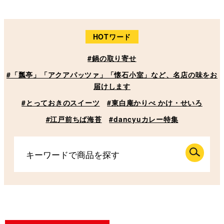
HOTワード
#鍋の取り寄せ
#「瓢亭」「アクアパッツァ」「懐石小室」など、名店の味をお
届けします
#とっておきのスイーツ
#東白庵かりべ かけ・せいろ
#江戸前ちば海苔
#dancyuカレー特集