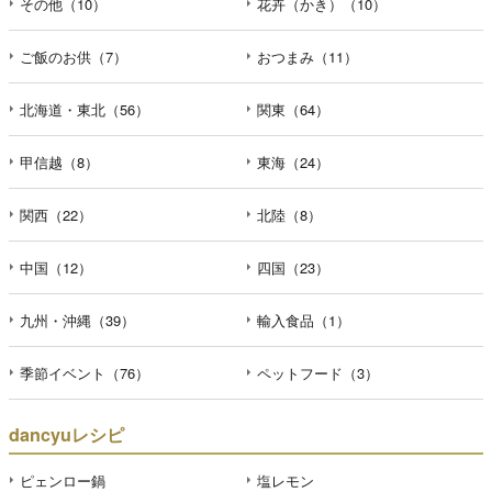
その他（10）
花卉（かき）（10）
ご飯のお供（7）
おつまみ（11）
北海道・東北（56）
関東（64）
甲信越（8）
東海（24）
関西（22）
北陸（8）
中国（12）
四国（23）
九州・沖縄（39）
輸入食品（1）
季節イベント（76）
ペットフード（3）
dancyuレシピ
ピェンロー鍋
塩レモン