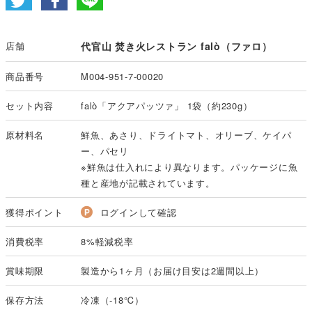
店舗
代官山 焚き火レストラン falò（ファロ）
商品番号
M004-951-7-00020
セット内容
falò「アクアパッツァ」 1袋（約230g）
原材料名
鮮魚、あさり、ドライトマト、オリーブ、ケイパ
ー、パセリ
※鮮魚は仕入れにより異なります。パッケージに魚
種と産地が記載されています。
獲得ポイント
ログインして確認
消費税率
8%軽減税率
賞味期限
製造から1ヶ月（お届け目安は2週間以上）
保存方法
冷凍（-18℃）