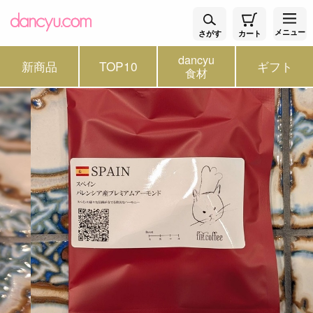
メニュー
さがす
カート
dancyu
新商品
TOP10
ギフト
食材