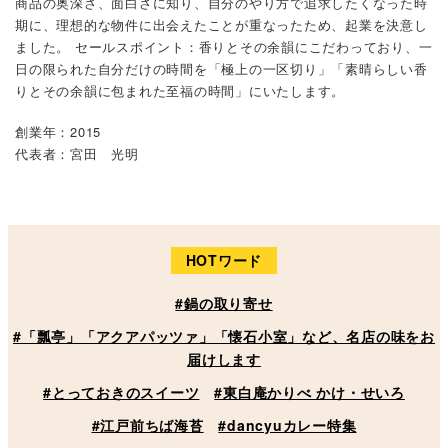
商品の奥深さ、面白さに知り、自分のやり方で追求したくなった時
期に、理想的な物件に出会えたことが重なったため、起業を決意し
ました。 セールスポイント：香りとその余韻にこだわっており、一
日の限られた自分だけの時間を「極上の一区切り」「素晴らしい香
りとその余韻に包まれた至福の時間」にいたします。
創業年：2015
代表者：宮田 光明
HOTワード
#鍋の取り寄せ
#「瓢亭」「アクアパッツァ」「懐石小室」など、名店の味をお
届けします
#とっておきのスイーツ
#東白庵かりべ かけ・せいろ
#江戸前ちば海苔
#dancyuカレー特集