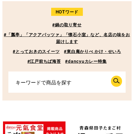
HOTワード
#鍋の取り寄せ
#「瓢亭」「アクアパッツァ」「懐石小室」など、名店の味をお
届けします
#とっておきのスイーツ
#東白庵かりべ かけ・せいろ
#江戸前ちば海苔
#dancyuカレー特集