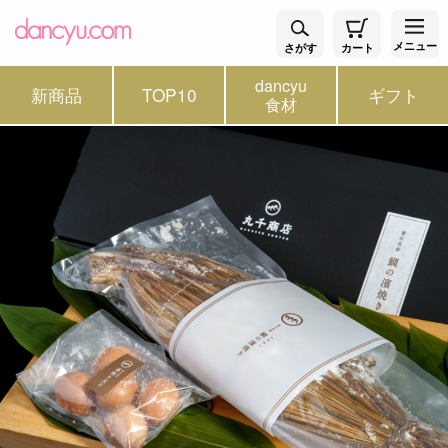
メニュー
さがす
カート
dancyu
新商品
TOP10
ギフト
食材