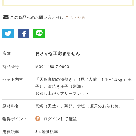
この商品へのお問い合わせは
こちらから
店舗
おさかな工房まるせん
商品番号
M004-488-7-00001
セット内容
「天然真鯛の濱焼き」 1尾 4人前（1.1〜1.2kg + 玉
子）、濱焼き玉子（別添）
お召し上がり方リーフレット
原材料名
真鯛（天然）、鶏卵、食塩（瀬戸のあらじお）
獲得ポイント
ログインして確認
消費税率
8%軽減税率