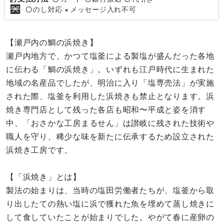
のし対応
メッセージ入れ不可
〇
×
【瀬戸内の鯛の浜焼き】
瀬戸内地方で、かつて塩釜による製塩が盛んだった各地
に伝わる「鯛の浜焼き」。いずれも江戸時代に生まれた
地域の名産品でしたが、明治に入り「塩専売法」が実施
された際、塩釜を利用した浜焼きも禁止となります。浜
焼き専門店として残った各店も昭和〜平成と姿を消す
中、「おさかな工房まるせん」は讃岐に残された技術や
職人を守り、稀少な味を新たに伝承するため設立された
浜焼き工房です。
【「浜焼き」とは】
製法の始まりは、当時の塩田労働者たちが、塩釜から取
り出したての熱い塩に浜で獲れた魚を埋めて蒸し焼きに
して食していたことが始まりでした。やがて春に産卵の