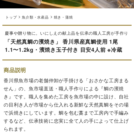
トップ
魚介類・水産品
焼き・蒲焼
慶事や贈り物に。いにしえの献上品を伝承の職人工房が手作り
「天然真鯛の濱焼き」 香川県産真鯛使用 1尾
1.1〜1.2kg・濱焼き玉子付き 目安4人前 ※冷蔵
商品説明
香川県魚市場の老舗仲卸が手掛ける「おさかな工房まる
せん」の、魚市場直送・職人手作りによる『鯛の濱焼
き』です。職人を集めた工房を魚市場の中に設け、自社
の目利き人が市場から仕入れる新鮮な天然真鯛をその場
で浜焼きにしています。鯛を包む藁まで工房内で手編み
するなど、伝承技術に忠実に全て人の手によって仕上げ
られます。