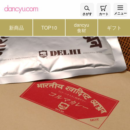
メニュー
さがす
カート
dancyu
新商品
TOP10
ギフト
食材