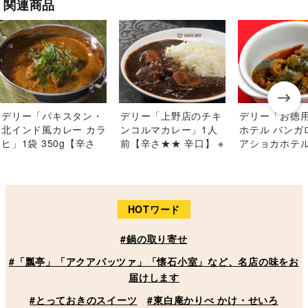
関連商品
デリー「パキスタン・
デリー「上野店のチキ
デリー「お徳用
北インド風カレー カラ
ンコルマカレー」1人
ホテル バンガ
ヒ」1袋 350g【辛さ
前【辛さ★★ 辛口】 ※
アショカホテ
★★★★超辛】 ※常温
冷蔵
理長 スワミシ
ナスのピクルス
220g ※常温
HOTワード
#鍋の取り寄せ
#「瓢亭」「アクアパッツァ」「懐石小室」など、名店の味をお
届けします
#とっておきのスイーツ
#東白庵かりべ かけ・せいろ