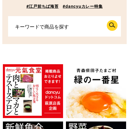
#江戸前ちば海苔
#dancyuカレー特集