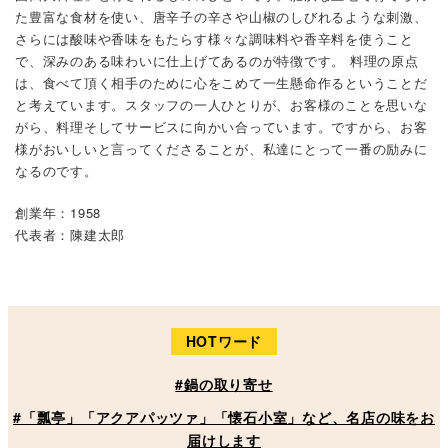
た豊富な食材を使い、唐辛子の辛さや山椒のしびれるような刺激、
さらには酸味や香味をもたらす様々な調味料や香辛料を使うこと
で、深みのある味わいに仕上げてあるのが特徴です。 料理の原点
は、食べて頂く相手のために心をこめて一生懸命作るということだ
と考えています。スタッフの一人ひとりが、お客様のことを思いな
がら、料理そしてサービスに向かい合っています。ですから、お客
様がおいしいと言ってくださることが、私達にとって一番の励みに
なるのです。
創業年：1958
代表者：陳建太郎
HOTワード
#鍋の取り寄せ
#「瓢亭」「アクアパッツァ」「懐石小室」など、名店の味をお
届けします