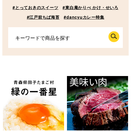
#とっておきのスイーツ
#東白庵かりべ かけ・せいろ
#江戸前ちば海苔
#dancyuカレー特集