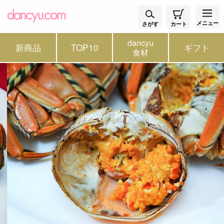
メニュー
さがす
カート
dancyu
新商品
TOP10
ギフト
食材