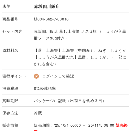
店舗
赤坂四川飯店
商品番号
M004-662-7-00016
セット内容
赤坂四川飯店 蒸し上海蟹 メス 2杯 （しょうが入黒
酢ソース30g付き）
原材料名
【蒸し上海蟹】上海蟹（中国産）、ねぎ、しょうが
【しょうが入黒酢だれ】黒酢、しょうが、（一部に
かにを含む）
獲得ポイント
ログインして確認
消費税率
8%軽減税率
賞味期限
パッケージに記載（出荷日を含め３日）
保存方法
冷蔵
販売情報
販売期間：'25/10/1 00:00 ～ '25/11/5 08:00
販売終