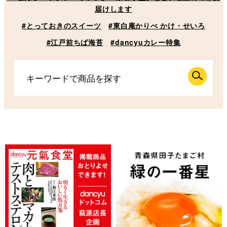
届けします
#とっておきのスイーツ
#東白庵かりべ かけ・せいろ
#江戸前ちば海苔
#dancyuカレー特集