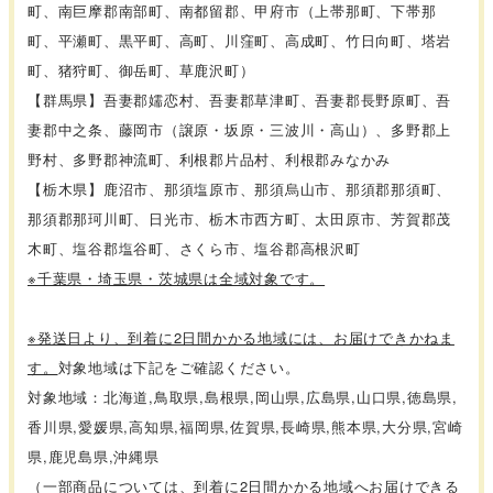
町、南巨摩郡南部町、南都留郡、甲府市（上帯那町、下帯那
町、平瀬町、黒平町、高町、川窪町、高成町、竹日向町、塔岩
町、猪狩町、御岳町、草鹿沢町）
【群馬県】吾妻郡嬬恋村、吾妻郡草津町、吾妻郡長野原町、吾
妻郡中之条、藤岡市（譲原・坂原・三波川・高山）、多野郡上
野村、多野郡神流町、利根郡片品村、利根郡みなかみ
【栃木県】鹿沼市、那須塩原市、那須烏山市、那須郡那須町、
那須郡那珂川町、日光市、栃木市西方町、太田原市、芳賀郡茂
木町、塩谷郡塩谷町、さくら市、塩谷郡高根沢町
※千葉県・埼玉県・茨城県は全域対象です。
※発送日より、到着に2日間かかる地域には、お届けできかねま
す。
対象地域は下記をご確認ください。
対象地域：北海道,鳥取県,島根県,岡山県,広島県,山口県,徳島県,
香川県,愛媛県,高知県,福岡県,佐賀県,長崎県,熊本県,大分県,宮崎
県,鹿児島県,沖縄県
（一部商品については、到着に2日間かかる地域へお届けできる