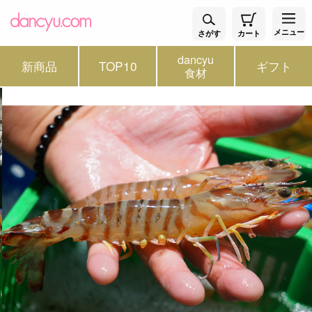
メニュー
さがす
カート
dancyu
新商品
TOP10
ギフト
食材