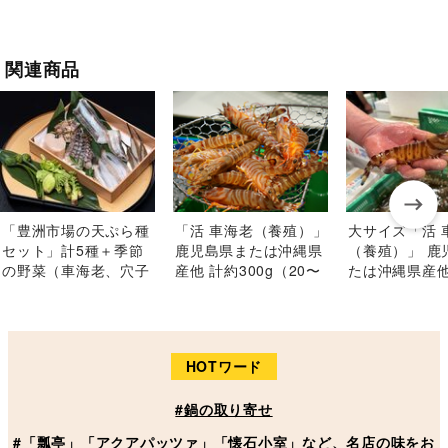
関連商品
「豊洲市場の天ぷら種
「活 車海老（養殖）」
大サイズ「活 
セット」計5種＋季節
鹿児島県または沖縄県
（養殖）」 鹿
の野菜（車海老、穴子
産他 計約300g（20〜
たは沖縄県産他
他お任せ）目安として
30g／尾）※冷蔵 山治
（40g前後／尾
3〜4人前 ※冷蔵 泉久
蔵 山治
HOTワード
#鍋の取り寄せ
#「瓢亭」「アクアパッツァ」「懐石小室」など、名店の味をお