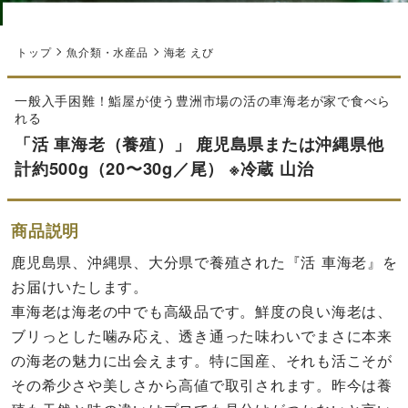
トップ
魚介類・水産品
海老 えび
一般入手困難！鮨屋が使う豊洲市場の活の車海老が家で食べら
れる
「活 車海老（養殖）」 鹿児島県または沖縄県他
計約500g（20〜30g／尾） ※冷蔵 山治
商品説明
鹿児島県、沖縄県、大分県で養殖された『活 車海老』を
お届けいたします。
車海老は海老の中でも高級品です。鮮度の良い海老は、
ブリっとした噛み応え、透き通った味わいでまさに本来
の海老の魅力に出会えます。特に国産、それも活こそが
その希少さや美しさから高値で取引されます。昨今は養