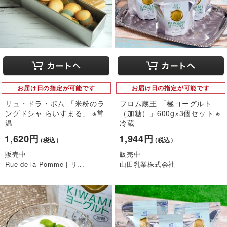
お届け日の指定が可能です
お届け日の指定が可能です
リュ・ドラ・ポム 「米粉のラ
フロム蔵王 「極ヨーグルト
ングドシャ らいすまる」 ※常
（加糖）」600g×3個セット ※
温
冷蔵
1,620円
1,944円
（税込）
（税込）
販売中
販売中
Rue de la Pomme | リ...
山田乳業株式会社