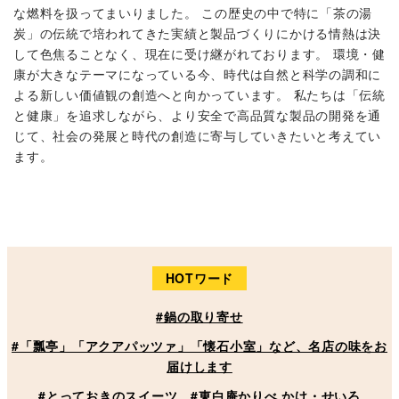
な燃料を扱ってまいりました。 この歴史の中で特に「茶の湯
炭」の伝統で培われてきた実績と製品づくりにかける情熱は決
して色焦ることなく、現在に受け継がれております。 環境・健
康が大きなテーマになっている今、時代は自然と科学の調和に
よる新しい価値観の創造へと向かっています。 私たちは「伝統
と健康」を追求しながら、より安全で高品質な製品の開発を通
じて、社会の発展と時代の創造に寄与していきたいと考えてい
ます。
HOTワード
#鍋の取り寄せ
#「瓢亭」「アクアパッツァ」「懐石小室」など、名店の味をお
届けします
#とっておきのスイーツ
#東白庵かりべ かけ・せいろ