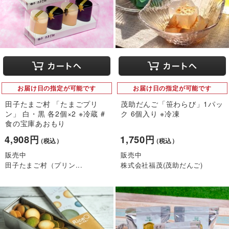
お届け日の指定が可能です
お届け日の指定が可能です
田子たまご村 「たまごプリ
茂助だんご「笹わらび」1パッ
ン」 白・黒 各2個×2 ※冷蔵 #
ク 6個入り ※冷凍
食の宝庫あおもり
4,908円
1,750円
（税込）
（税込）
販売中
販売中
田子たまご村（プリン...
株式会社福茂(茂助だんご)