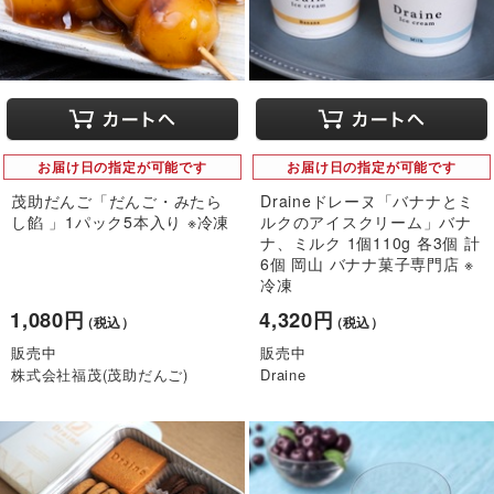
お届け日の指定が可能です
お届け日の指定が可能です
茂助だんご「だんご・みたら
Draineドレーヌ「バナナとミ
し餡 」1パック5本入り ※冷凍
ルクのアイスクリーム」バナ
ナ、ミルク 1個110g 各3個 計
6個 岡山 バナナ菓子専門店 ※
冷凍
1,080円
4,320円
（税込）
（税込）
販売中
販売中
株式会社福茂(茂助だんご)
Draine