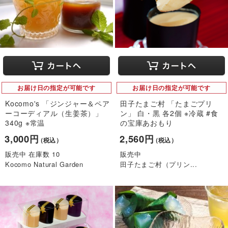
お届け日の指定が可能です
お届け日の指定が可能です
Kocomo's 「ジンジャー＆ペア
田子たまご村 「たまごプリ
ーコーディアル（生姜茶）」
ン」 白・黒 各2個 ※冷蔵 #食
340g ※常温
の宝庫あおもり
3,000円
2,560円
（税込）
（税込）
販売中 在庫数 10
販売中
Kocomo Natural Garden
田子たまご村（プリン...