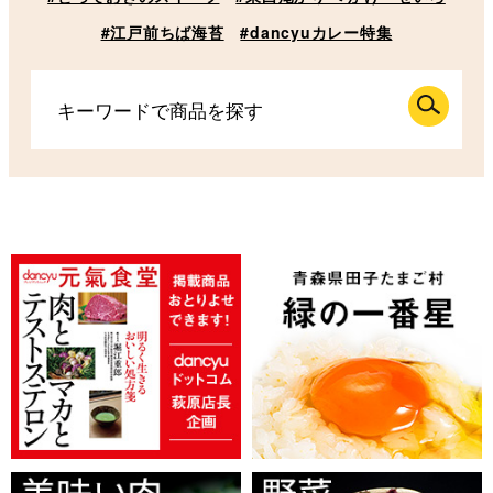
#江戸前ちば海苔
#dancyuカレー特集