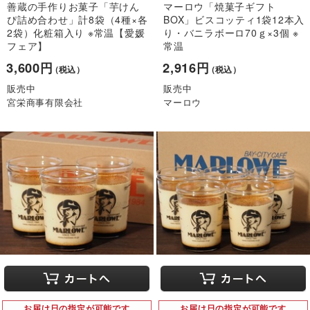
善蔵の手作りお菓子「芋けん
マーロウ「焼菓子ギフト
ぴ詰め合わせ」計8袋（4種×各
BOX」ビスコッティ1袋12本入
2袋）化粧箱入り ※常温【愛媛
り・バニラボーロ70ｇ×3個 ※
フェア】
常温
3,600円
2,916円
（税込）
（税込）
販売中
販売中
宮栄商事有限会社
マーロウ
お届け日の指定が可能です
お届け日の指定が可能です