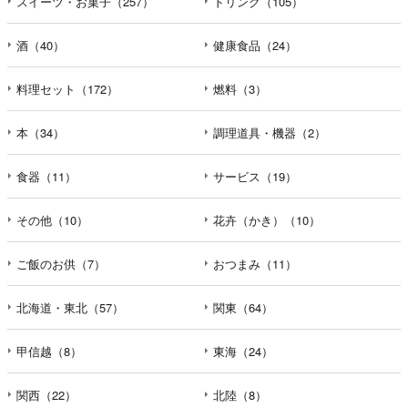
スイーツ・お菓子（257）
ドリンク（105）
酒（40）
健康食品（24）
料理セット（172）
燃料（3）
本（34）
調理道具・機器（2）
食器（11）
サービス（19）
その他（10）
花卉（かき）（10）
ご飯のお供（7）
おつまみ（11）
北海道・東北（57）
関東（64）
甲信越（8）
東海（24）
関西（22）
北陸（8）