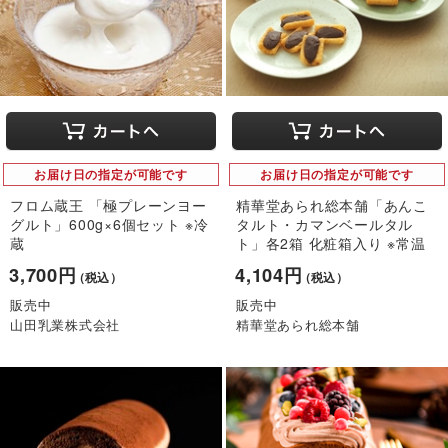
お届け日の指定が可能です
お届け日の指定が可能です
フロム蔵王 「極プレーンヨー
精華堂あられ総本舗「あんこ
グルト」600g×6個セット ※冷
タルト・カマンベールタル
蔵
ト」各2箱 化粧箱入り ※常温
3,700円
4,104円
（税込）
（税込）
販売中
販売中
山田乳業株式会社
精華堂あられ総本舗