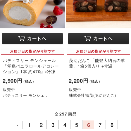
お届け日の指定が可能です
お届け日の指定が可能です
パティスリー モンシェール
茂助だんご「能登大納言の羊
「堂島バニラロールデコレー
羹」1箱5個入り ※常温
ション」1本 約470g ※冷凍
2,900円
2,200円
（税込）
（税込）
販売中
販売中
パティスリー モンシェ...
株式会社福茂(茂助だんご)
全
257
商品
1
2
3
4
5
6
7
8
‹