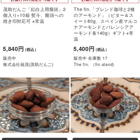
茂助だんご「紅白上用饅頭」2
The fin.「ブレンド珈琲と2種
個入り×10箱 熨斗、饅頭への
のアーモンド」（ビター＆ス
焼き印対応可 ※常温
イート80g、スペイン産マルコ
ナアーモンドとバレンシアア
ーモンド各140g）ギフト※常
温
5,840円
5,400円
（税込）
（税込）
販売中
販売中 在庫数 17
株式会社福茂(茂助だんご)
The fin. （fin.stand)