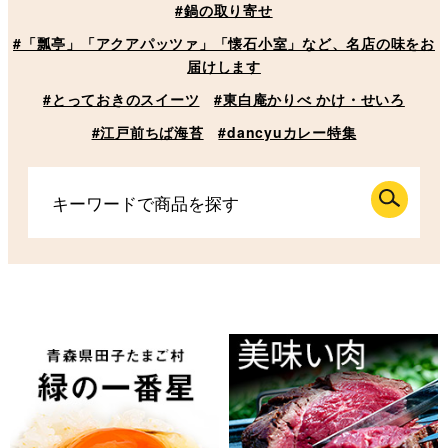
#鍋の取り寄せ
#「瓢亭」「アクアパッツァ」「懐石小室」など、名店の味をお
届けします
#とっておきのスイーツ
#東白庵かりべ かけ・せいろ
#江戸前ちば海苔
#dancyuカレー特集