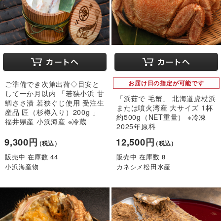
ご準備でき次第出荷◇目安と
お届け日の指定が可能です
して一か月以内 「若狭小浜 甘
「浜茹で 毛蟹」 北海道虎杖浜
鯛ささ漬 若狭ぐじ使用 受注生
または噴火湾産 大サイズ 1杯
産品 匠（杉樽入り）200g 」
約500g（NET重量） ※冷凍
福井県産 小浜海産 ※冷蔵
2025年原料
9,300円
12,500円
（税込）
（税込）
販売中 在庫数 44
販売中 在庫数 8
小浜海産物
カネシメ松田水産