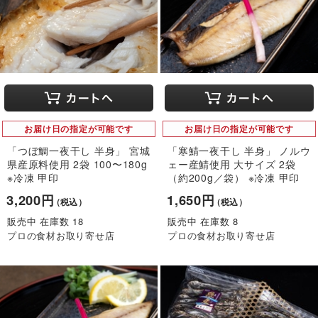
お届け日の指定が可能です
お届け日の指定が可能です
「つぼ鯛一夜干し 半身」 宮城
「寒鯖一夜干し 半身」 ノルウ
県産原料使用 2袋 100〜180g
ェー産鯖使用 大サイズ 2袋
※冷凍 甲印
（約200g／袋） ※冷凍 甲印
3,200円
1,650円
（税込）
（税込）
販売中 在庫数 18
販売中 在庫数 8
プロの食材お取り寄せ店
プロの食材お取り寄せ店