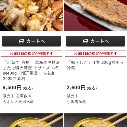
お届け日の指定が可能です
お届け日の指定が可能です
「浜茹で 毛蟹」 北海道虎杖浜
「鯖へしこ」 1本 200g前後 ※
または噴火湾産 中サイズ 1杯
冷蔵
約400g（NET重量） ※冷凍
2025年原料
9,500円
2,600円
（税込）
（税込）
販売中 在庫数 6
販売中
カネシメ松田水産
小浜海産物