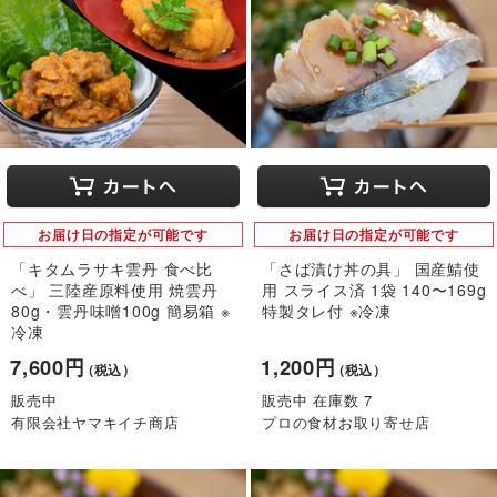
お届け日の指定が可能です
お届け日の指定が可能です
「キタムラサキ雲丹 食べ比
「さば漬け丼の具」 国産鯖使
べ」 三陸産原料使用 焼雲丹
用 スライス済 1袋 140〜169g
80g・雲丹味噌100g 簡易箱 ※
特製タレ付 ※冷凍
冷凍
7,600円
1,200円
（税込）
（税込）
販売中
販売中 在庫数 7
有限会社ヤマキイチ商店
プロの食材お取り寄せ店