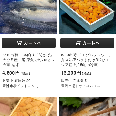
8/10出荷 一本釣り「関さば」
8/10出荷 「エゾバフンウニ」
大分県産 1尾 原魚で約700g ※
弁当箱/BバラまたはB並び ロ
冷蔵 尾坪
シア産 約250g ※冷蔵
4,800円
16,200円
（税込）
（税込）
販売中 在庫数 20
販売中 在庫数 5
豊洲市場ドットコム（...
豊洲市場ドットコム（...