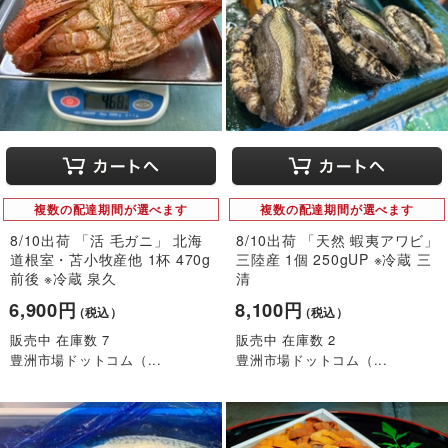
複数の配達期間が選べます
複数の配達期間が選べます
8/10出荷 「活 毛ガニ」 北海
8/10出荷 「天然 蝦夷アワビ」
道根室・苫小牧産他 1杯 470g
三陸産 1個 250gUP ※冷蔵 三
前後 ※冷蔵 泉久
清
6,900円
8,100円
（税込）
（税込）
販売中 在庫数 7
販売中 在庫数 2
豊洲市場ドットコム（...
豊洲市場ドットコム（...