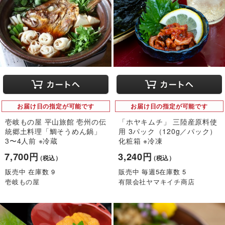
お届け日の指定が可能です
お届け日の指定が可能です
壱岐もの屋 平山旅館 壱州の伝
「ホヤキムチ」 三陸産原料使
統郷土料理「鯛そうめん鍋」
用 3パック（120g／パック）
3〜4人前 ※冷蔵
化粧箱 ※冷凍
7,700円
3,240円
（税込）
（税込）
販売中 在庫数 9
販売中 毎週5在庫数 5
壱岐もの屋
有限会社ヤマキイチ商店