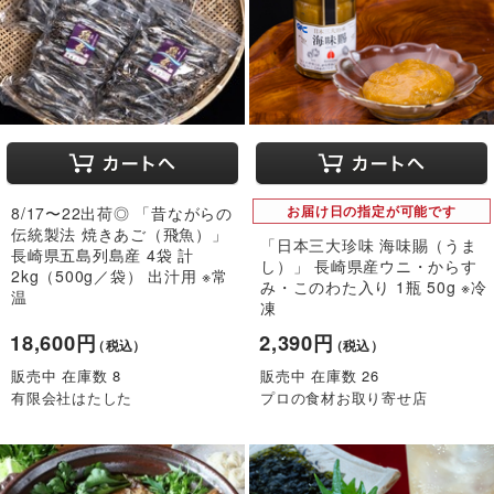
8/17〜22出荷◎ 「昔ながらの
お届け日の指定が可能です
伝統製法 焼きあご（飛魚）」
「日本三大珍味 海味賜（うま
長崎県五島列島産 4袋 計
し）」 長崎県産ウニ・からす
2kg（500g／袋） 出汁用 ※常
み・このわた入り 1瓶 50g ※冷
温
凍
18,600円
2,390円
（税込）
（税込）
販売中 在庫数 8
販売中 在庫数 26
有限会社はたした
プロの食材お取り寄せ店