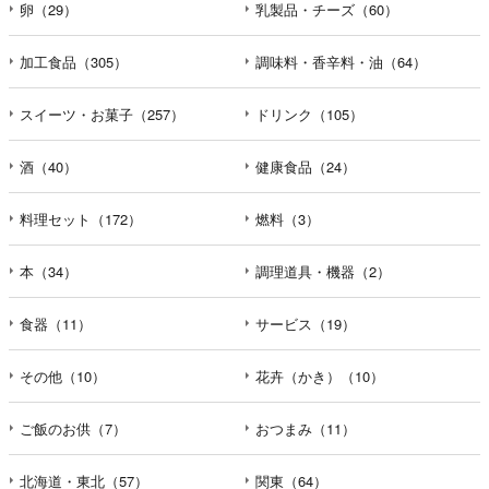
卵（29）
乳製品・チーズ（60）
加工食品（305）
調味料・香辛料・油（64）
スイーツ・お菓子（257）
ドリンク（105）
酒（40）
健康食品（24）
料理セット（172）
燃料（3）
本（34）
調理道具・機器（2）
食器（11）
サービス（19）
その他（10）
花卉（かき）（10）
ご飯のお供（7）
おつまみ（11）
北海道・東北（57）
関東（64）