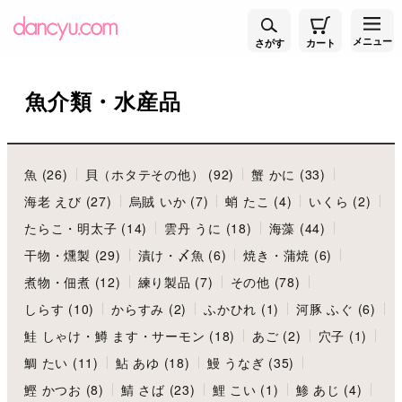
メニュー
さがす
カート
魚介類・水産品
魚 (26)
貝（ホタテその他） (92)
蟹 かに (33)
海老 えび (27)
烏賊 いか (7)
蛸 たこ (4)
いくら (2)
たらこ・明太子 (14)
雲丹 うに (18)
海藻 (44)
干物・燻製 (29)
漬け・〆魚 (6)
焼き・蒲焼 (6)
煮物・佃煮 (12)
練り製品 (7)
その他 (78)
しらす (10)
からすみ (2)
ふかひれ (1)
河豚 ふぐ (6)
鮭 しゃけ・鱒 ます・サーモン (18)
あご (2)
穴子 (1)
鯛 たい (11)
鮎 あゆ (18)
鰻 うなぎ (35)
鰹 かつお (8)
鯖 さば (23)
鯉 こい (1)
鯵 あじ (4)