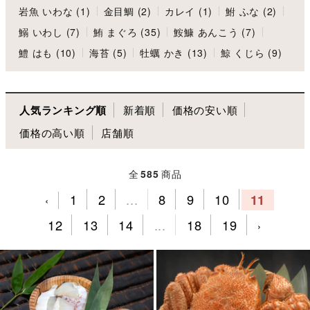
岩魚 いわな (1)
金目鯛 (2)
カレイ (1)
鮒 ふな (2)
鰯 いわし (7)
鮪 まぐろ (35)
鮟鱇 あんこう (7)
鱧 はも (10)
海苔 (5)
牡蠣 かき (13)
鯨 くじら (9)
人気ランキング順
新着順
価格の安い順
価格の高い順
店舗順
全
585
商品
1
2
...
8
9
10
11
‹
12
13
14
...
18
19
›