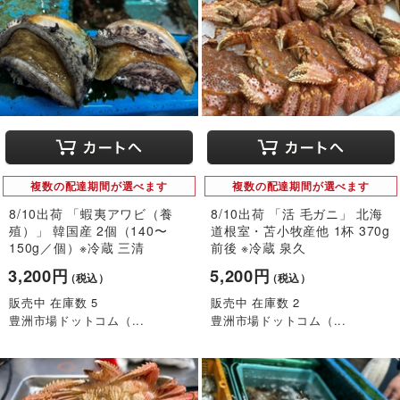
複数の配達期間が選べます
複数の配達期間が選べます
8/10出荷 「蝦夷アワビ（養
8/10出荷 「活 毛ガニ」 北海
殖）」 韓国産 2個（140〜
道根室・苫小牧産他 1杯 370g
150g／個）※冷蔵 三清
前後 ※冷蔵 泉久
3,200円
5,200円
（税込）
（税込）
販売中 在庫数 5
販売中 在庫数 2
豊洲市場ドットコム（...
豊洲市場ドットコム（...