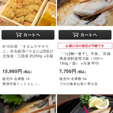
8/10出荷 「キタムラサキウ
お届け日の指定が可能です
ニ」弁当箱/BバラまたはB並び
「つぼ鯛一夜干し 半身」 宮城
北海道・三陸産 約250g ※冷蔵
県産原料使用 5袋（100〜
180g／袋） ※冷凍 甲印
15,980円
7,750円
（税込）
（税込）
販売中 在庫数 10
販売中 在庫数 34
豊洲市場ドットコム（...
プロの食材お取り寄せ店