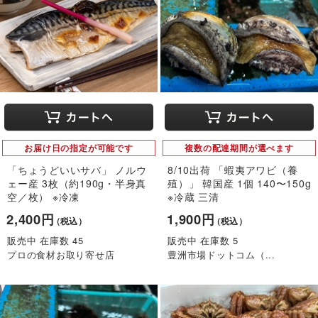
お届け日の指定が可能です
複数の配達期間が選べます
「ちょうどいいサバ」 ノルウ
8/10出荷 「蝦夷アワビ（養
ェー産 3枚（約190g・半身真
殖）」 韓国産 1個 140〜150g
空／枚） ※冷凍
※冷蔵 三清
2,400円
1,900円
（税込）
（税込）
販売中 在庫数 45
販売中 在庫数 5
プロの食材お取り寄せ店
豊洲市場ドットコム（...