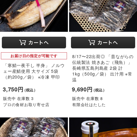
お届け日の指定が可能です
8/17〜22出荷◎ 「昔ながらの
伝統製法 焼きあご（飛魚）」
「寒鯖一夜干し 半身」 ノルウ
長崎県五島列島産 2袋 計
ェー産鯖使用 大サイズ 5袋
1kg（500g／袋） 出汁用 ※常
（約200g／袋） ※冷凍 甲印
温
3,750円
9,690円
（税込）
（税込）
販売中 在庫数 3
販売中 在庫数 8
プロの食材お取り寄せ店
有限会社はたした